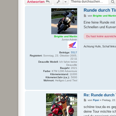
Antworten
Runde durch Ti
B
von
Brigitte und Martin
e
i
Eine feine Runde mit 
t
Schnellen und Kurve
r
a
g
Du hast keine ausreich
Brigitte und Martin
Junior-Admin
Achtung Hufe, Schaf links
Beiträge:
5517
Registriert:
Sonntag, 23. Oktober 2005,
22:11
Deauville Modell:
Ich fahre keine
Deauville
Baujahr:
2021
Farbe:
KTM 1290 Adventure
Kilometerstand:
11000
Kilometer/Jahr (ca.)::
5000
Wohnort:
Heiliges Land Tirol
Re: Runde durch T
B
von
Fipsi
»
Freitag, 2
e
i
schöne tour,da es gepl
t
deine Tour möchte ic
r
a