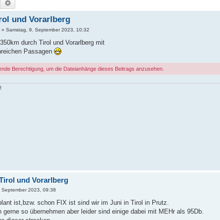
Suche
Erweiterte Suche
rol und Vorarlberg
»
Samstag, 9. September 2023, 10:32
350km durch Tirol und Vorarlberg mit
nreichen Passagen
ende Berechtigung, um die Dateianhänge dieses Beitrags anzusehen.
!
irol und Vorarlberg
2. September 2023, 09:38
ant ist,bzw. schon FIX ist sind wir im Juni in Tirol in Prutz.
h gerne so übernehmen aber leider sind einige dabei mit MEHr als 95Db.