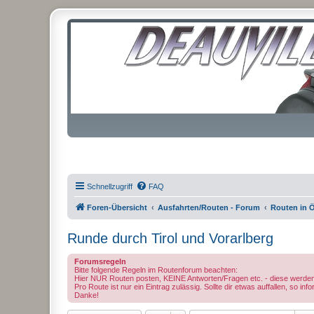
Schnellzugriff
FAQ
Foren-Übersicht
Ausfahrten/Routen - Forum
Routen in Ö
Runde durch Tirol und Vorarlberg
Forumsregeln
Bitte folgende Regeln im Routenforum beachten:
Hier NUR Routen posten, KEINE Antworten/Fragen etc. - diese we
Pro Route ist nur ein Eintrag zulässig. Sollte dir etwas auffallen, so i
Danke!