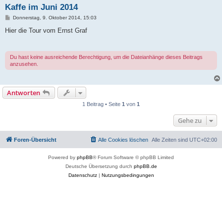
Kaffe im Juni 2014
B
Donnerstag, 9. Oktober 2014, 15:03
e
i
Hier die Tour vom Ernst Graf
t
r
a
g
Du hast keine ausreichende Berechtigung, um die Dateianhänge dieses Beitrags
anzusehen.
Antworten
1 Beitrag • Seite
1
von
1
Gehe zu
Foren-Übersicht
Alle Cookies löschen
Alle Zeiten sind
UTC+02:00
Powered by
phpBB
® Forum Software © phpBB Limited
Deutsche Übersetzung durch
phpBB.de
Datenschutz
|
Nutzungsbedingungen