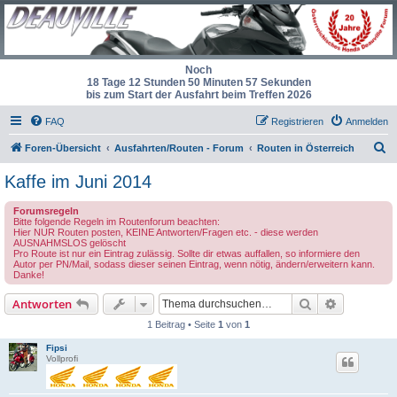
Noch
18 Tage 12 Stunden 50 Minuten 57 Sekunden
bis zum Start der Ausfahrt beim Treffen 2026
FAQ
Registrieren
Anmelden
S
Foren-Übersicht
Ausfahrten/Routen - Forum
Routen in Österreich
u
Kaffe im Juni 2014
c
Forumsregeln
h
Bitte folgende Regeln im Routenforum beachten:
Hier NUR Routen posten, KEINE Antworten/Fragen etc. - diese werden
e
AUSNAHMSLOS gelöscht
Pro Route ist nur ein Eintrag zulässig. Sollte dir etwas auffallen, so informiere den
Autor per PN/Mail, sodass dieser seinen Eintrag, wenn nötig, ändern/erweitern kann.
Danke!
Suche
Erweiterte
Antworten
1 Beitrag • Seite
1
von
1
Fipsi
Vollprofi