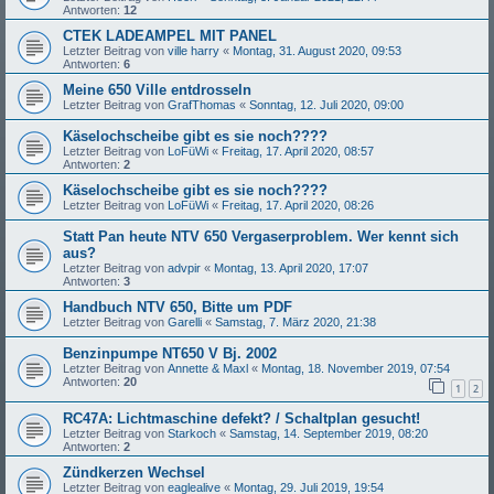
Antworten:
12
CTEK LADEAMPEL MIT PANEL
Letzter Beitrag von
ville harry
«
Montag, 31. August 2020, 09:53
Antworten:
6
Meine 650 Ville entdrosseln
Letzter Beitrag von
GrafThomas
«
Sonntag, 12. Juli 2020, 09:00
Käselochscheibe gibt es sie noch????
Letzter Beitrag von
LoFüWi
«
Freitag, 17. April 2020, 08:57
Antworten:
2
Käselochscheibe gibt es sie noch????
Letzter Beitrag von
LoFüWi
«
Freitag, 17. April 2020, 08:26
Statt Pan heute NTV 650 Vergaserproblem. Wer kennt sich
aus?
Letzter Beitrag von
advpir
«
Montag, 13. April 2020, 17:07
Antworten:
3
Handbuch NTV 650, Bitte um PDF
Letzter Beitrag von
Garelli
«
Samstag, 7. März 2020, 21:38
Benzinpumpe NT650 V Bj. 2002
Letzter Beitrag von
Annette & Maxl
«
Montag, 18. November 2019, 07:54
Antworten:
20
1
2
RC47A: Lichtmaschine defekt? / Schaltplan gesucht!
Letzter Beitrag von
Starkoch
«
Samstag, 14. September 2019, 08:20
Antworten:
2
Zündkerzen Wechsel
Letzter Beitrag von
eaglealive
«
Montag, 29. Juli 2019, 19:54