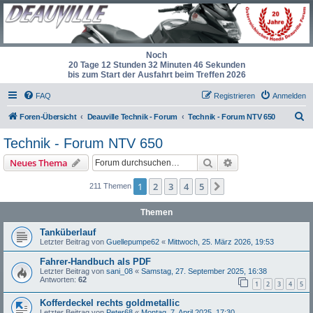
Noch
20 Tage 12 Stunden 32 Minuten 46 Sekunden
bis zum Start der Ausfahrt beim Treffen 2026
FAQ
Registrieren
Anmelden
S
Foren-Übersicht
Deauville Technik - Forum
Technik - Forum NTV 650
u
Technik - Forum NTV 650
c
Suche
Erweiterte Suche
Neues Thema
h
e
1
2
3
4
5
Nächste
211 Themen
Themen
Tanküberlauf
Letzter Beitrag von
Guellepumpe62
«
Mittwoch, 25. März 2026, 19:53
Fahrer-Handbuch als PDF
Letzter Beitrag von
sani_08
«
Samstag, 27. September 2025, 16:38
Antworten:
62
1
2
3
4
5
Kofferdeckel rechts goldmetallic
Letzter Beitrag von
Peter68
«
Montag, 7. April 2025, 17:30