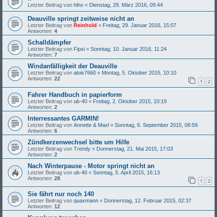
Letzter Beitrag von
hiho
«
Dienstag, 29. März 2016, 09:44
Deauville springt zeitweise nicht an
Letzter Beitrag von
Reinhold
«
Freitag, 29. Januar 2016, 15:07
Antworten:
4
Schalldämpfer
Letzter Beitrag von
Fipsi
«
Sonntag, 10. Januar 2016, 11:24
Antworten:
7
Windanfälligkeit der Deauville
Letzter Beitrag von
alois7660
«
Montag, 5. Oktober 2015, 10:10
Antworten:
22
1
2
Fahrer Handbuch in papierform
Letzter Beitrag von
ub-40
«
Freitag, 2. Oktober 2015, 10:19
Antworten:
2
Interressantes GARMIN!
Letzter Beitrag von
Annette & Maxl
«
Sonntag, 6. September 2015, 08:59
Antworten:
6
Zündkerzenwechsel bitte um Hilfe
Letzter Beitrag von
Trendy
«
Donnerstag, 21. Mai 2015, 17:03
Antworten:
2
Nach Winterpause - Motor springt nicht an
Letzter Beitrag von
ub-40
«
Sonntag, 5. April 2015, 16:13
Antworten:
28
1
2
Sie fährt nur noch 140
Letzter Beitrag von
quaxmann
«
Donnerstag, 12. Februar 2015, 02:37
Antworten:
12