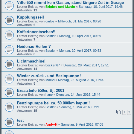
Ville 650 nimmt kein Gas an, stand längere Zeit in Garage
Letzter Beitrag von
Brigitte und Martin
«
Samstag, 10. Juni 2017, 19:46
Antworten:
13
Kupplungsseil
Letzter Beitrag von
carlos
«
Mittwoch, 31. Mai 2017, 08:20
Antworten:
6
Kofferinnentaschen!!
Letzter Beitrag von
Bastler
«
Montag, 10. April 2017, 00:59
Antworten:
7
Heidenau Reifen ?
Letzter Beitrag von
Bastler
«
Montag, 10. April 2017, 00:53
Antworten:
8
Lichtmaschine!
Letzter Beitrag von
bockerl67
«
Dienstag, 28. März 2017, 12:51
Antworten:
14
Wieder zurück - und Bezinpumpe !
Letzter Beitrag von
MoeVi
«
Montag, 22. August 2016, 11:44
Antworten:
8
Ersatzteile 650er, Bj. 2001
Letzter Beitrag von
hape
«
Dienstag, 14. Juni 2016, 15:44
Benzinpumpe bei ca. 50.000km kaputt!!
Letzter Beitrag von
Bastler
«
Sonntag, 1. Mai 2016, 07:21
Antworten:
15
1
2
test
Letzter Beitrag von
Andy-H
«
Samstag, 9. April 2016, 07:05
..