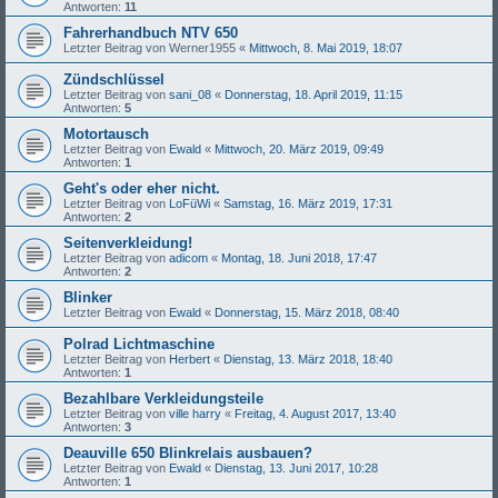
Antworten:
11
Fahrerhandbuch NTV 650
Letzter Beitrag von
Werner1955
«
Mittwoch, 8. Mai 2019, 18:07
Zündschlüssel
Letzter Beitrag von
sani_08
«
Donnerstag, 18. April 2019, 11:15
Antworten:
5
Motortausch
Letzter Beitrag von
Ewald
«
Mittwoch, 20. März 2019, 09:49
Antworten:
1
Geht's oder eher nicht.
Letzter Beitrag von
LoFüWi
«
Samstag, 16. März 2019, 17:31
Antworten:
2
Seitenverkleidung!
Letzter Beitrag von
adicom
«
Montag, 18. Juni 2018, 17:47
Antworten:
2
Blinker
Letzter Beitrag von
Ewald
«
Donnerstag, 15. März 2018, 08:40
Polrad Lichtmaschine
Letzter Beitrag von
Herbert
«
Dienstag, 13. März 2018, 18:40
Antworten:
1
Bezahlbare Verkleidungsteile
Letzter Beitrag von
ville harry
«
Freitag, 4. August 2017, 13:40
Antworten:
3
Deauville 650 Blinkrelais ausbauen?
Letzter Beitrag von
Ewald
«
Dienstag, 13. Juni 2017, 10:28
Antworten:
1