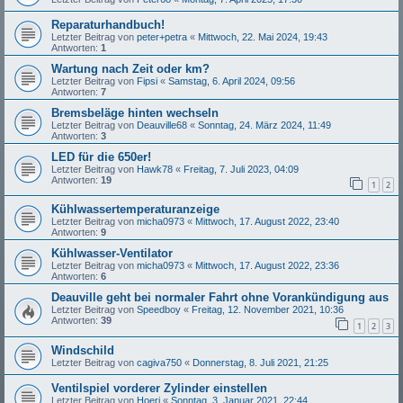
Reparaturhandbuch!
Letzter Beitrag von
peter+petra
«
Mittwoch, 22. Mai 2024, 19:43
Antworten:
1
Wartung nach Zeit oder km?
Letzter Beitrag von
Fipsi
«
Samstag, 6. April 2024, 09:56
Antworten:
7
Bremsbeläge hinten wechseln
Letzter Beitrag von
Deauville68
«
Sonntag, 24. März 2024, 11:49
Antworten:
3
LED für die 650er!
Letzter Beitrag von
Hawk78
«
Freitag, 7. Juli 2023, 04:09
Antworten:
19
1
2
Kühlwassertemperaturanzeige
Letzter Beitrag von
micha0973
«
Mittwoch, 17. August 2022, 23:40
Antworten:
9
Kühlwasser-Ventilator
Letzter Beitrag von
micha0973
«
Mittwoch, 17. August 2022, 23:36
Antworten:
6
Deauville geht bei normaler Fahrt ohne Vorankündigung aus
Letzter Beitrag von
Speedboy
«
Freitag, 12. November 2021, 10:36
Antworten:
39
1
2
3
Windschild
Letzter Beitrag von
cagiva750
«
Donnerstag, 8. Juli 2021, 21:25
Ventilspiel vorderer Zylinder einstellen
Letzter Beitrag von
Hoeri
«
Sonntag, 3. Januar 2021, 22:44