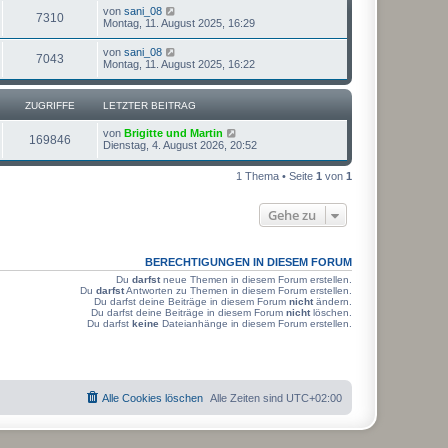
L
von
sani_08
Z
7310
e
Montag, 11. August 2025, 16:29
t
u
z
L
von
sani_08
Z
7043
t
e
Montag, 11. August 2025, 16:22
g
e
t
r
u
z
r
B
t
ZUGRIFFE
e
LETZTER BEITRAG
g
e
i
i
r
t
L
von
Brigitte und Martin
r
B
Z
169846
r
e
Dienstag, 4. August 2026, 20:52
f
e
a
t
i
i
u
g
z
t
f
1 Thema • Seite
1
von
1
t
r
f
g
e
a
e
r
g
Gehe zu
f
r
B
e
e
i
i
t
BERECHTIGUNGEN IN DIESEM FORUM
r
f
a
Du
darfst
neue Themen in diesem Forum erstellen.
g
Du
darfst
Antworten zu Themen in diesem Forum erstellen.
f
Du darfst deine Beiträge in diesem Forum
nicht
ändern.
Du darfst deine Beiträge in diesem Forum
nicht
löschen.
e
Du darfst
keine
Dateianhänge in diesem Forum erstellen.
Alle Cookies löschen
Alle Zeiten sind
UTC+02:00