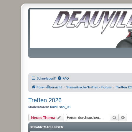
Schnellzugriff
FAQ
Foren-Übersicht
Stammtische/Treffen - Forum
Treffen 20
Treffen 2026
Moderatoren:
Kaibii
,
sani_08
Suche
Erw
Neues Thema
BEKANNTMACHUNGEN