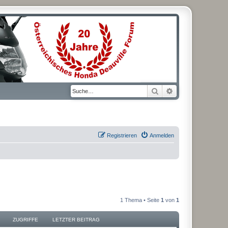
Suche
Erweiterte Suche
Registrieren
Anmelden
1 Thema • Seite
1
von
1
ZUGRIFFE
LETZTER BEITRAG