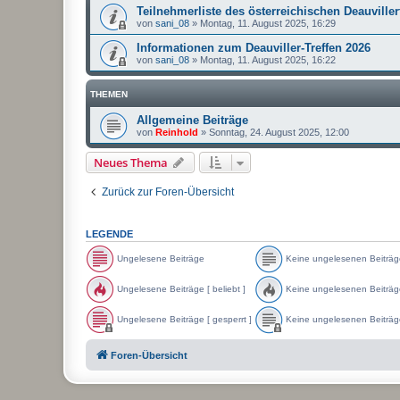
Teilnehmerliste des österreichischen Deauviller
von
sani_08
»
Montag, 11. August 2025, 16:29
Informationen zum Deauviller-Treffen 2026
von
sani_08
»
Montag, 11. August 2025, 16:22
THEMEN
Allgemeine Beiträge
von
Reinhold
»
Sonntag, 24. August 2025, 12:00
Neues Thema
Zurück zur Foren-Übersicht
LEGENDE
Ungelesene Beiträge
Keine ungelesenen Beiträg
U
K
n
e
Ungelesene Beiträge [ beliebt ]
Keine ungelesenen Beiträge 
g
i
e
n
U
K
l
e
n
e
Ungelesene Beiträge [ gesperrt ]
Keine ungelesenen Beiträge
e
u
g
i
s
n
e
n
U
K
e
g
l
e
n
e
Foren-Übersicht
n
e
e
u
g
i
e
l
s
n
e
n
B
e
e
g
l
e
e
s
n
e
e
u
i
e
e
l
s
n