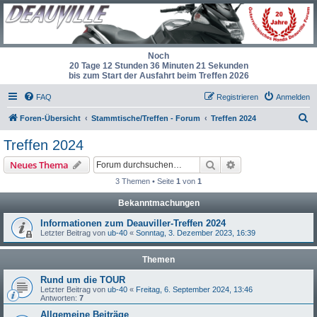
Noch
20 Tage 12 Stunden 36 Minuten 21 Sekunden
bis zum Start der Ausfahrt beim Treffen 2026
FAQ
Registrieren
Anmelden
S
Foren-Übersicht
Stammtische/Treffen - Forum
Treffen 2024
u
Treffen 2024
c
Suche
Erweiterte Suche
Neues Thema
h
3 Themen • Seite
1
von
1
e
Bekanntmachungen
Informationen zum Deauviller-Treffen 2024
Letzter Beitrag von
ub-40
«
Sonntag, 3. Dezember 2023, 16:39
Themen
Rund um die TOUR
Letzter Beitrag von
ub-40
«
Freitag, 6. September 2024, 13:46
Antworten:
7
Allgemeine Beiträge