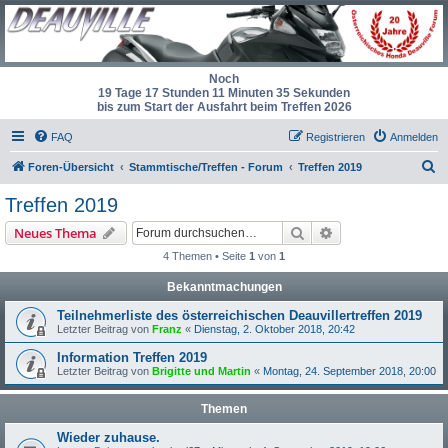
Noch
19 Tage 17 Stunden 11 Minuten 35 Sekunden
bis zum Start der Ausfahrt beim Treffen 2026
FAQ
Registrieren
Anmelden
S
Foren-Übersicht
Stammtische/Treffen - Forum
Treffen 2019
u
Treffen 2019
c
Suche
Erweiterte Suche
Neues Thema
h
4 Themen • Seite
1
von
1
e
Bekanntmachungen
Teilnehmerliste des österreichischen Deauvillertreffen 2019
Letzter Beitrag von
Franz
«
Dienstag, 2. Oktober 2018, 20:42
Information Treffen 2019
Letzter Beitrag von
Brigitte und Martin
«
Montag, 24. September 2018, 20:00
Themen
Wieder zuhause.