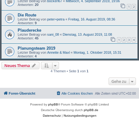
Letzter Beitrag von
bockerl67
«
Mittwoch, 4. September 2019, 19:06
Antworten:
20
1
2
Die Route
Letzter Beitrag von
peter+petra
«
Freitag, 16. August 2019, 08:36
Antworten:
9
Plauderecke
Letzter Beitrag von
sani_08
«
Dienstag, 13. August 2019, 11:08
Antworten:
45
1
2
3
4
Planungsteam 2019
Letzter Beitrag von
Annette & Maxl
«
Montag, 1. Oktober 2018, 15:31
Antworten:
4
Neues Thema
4 Themen • Seite
1
von
1
Gehe zu
Foren-Übersicht
Alle Cookies löschen
Alle Zeiten sind
UTC+02:00
Powered by
phpBB
® Forum Software © phpBB Limited
Deutsche Übersetzung durch
phpBB.de
Datenschutz
|
Nutzungsbedingungen