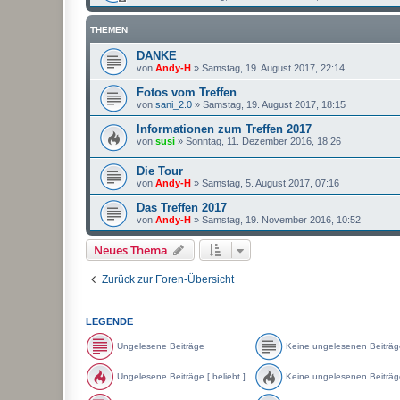
THEMEN
DANKE
von
Andy-H
»
Samstag, 19. August 2017, 22:14
Fotos vom Treffen
von
sani_2.0
»
Samstag, 19. August 2017, 18:15
Informationen zum Treffen 2017
von
susi
»
Sonntag, 11. Dezember 2016, 18:26
Die Tour
von
Andy-H
»
Samstag, 5. August 2017, 07:16
Das Treffen 2017
von
Andy-H
»
Samstag, 19. November 2016, 10:52
Neues Thema
Zurück zur Foren-Übersicht
LEGENDE
Ungelesene Beiträge
Keine ungelesenen Beiträg
U
K
n
e
Ungelesene Beiträge [ beliebt ]
Keine ungelesenen Beiträge 
g
i
e
n
U
K