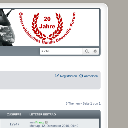
Suche
Erweiterte Suche
Registrieren
Anmelden
5 Themen • Seite
1
von
1
ZUGRIFFE
LETZTER BEITRAG
L
von
Franz
Z
12947
e
Montag, 12. Dezember 2016, 09:49