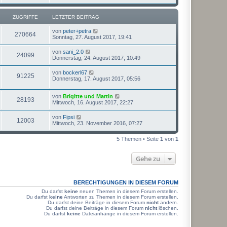
t
u
z
t
ZUGRIFFE
LETZTER BEITRAG
g
e
r
L
von
peter+petra
r
B
Z
270664
e
Sonntag, 27. August 2017, 19:41
e
t
i
i
u
z
t
L
von
sani_2.0
Z
24099
t
r
e
Donnerstag, 24. August 2017, 10:49
f
g
e
a
t
r
u
g
z
f
L
von
bockerl67
r
B
Z
91225
t
e
Donnerstag, 17. August 2017, 05:56
e
g
e
t
e
i
i
r
u
z
t
r
B
L
von
Brigitte und Martin
t
r
Z
28193
f
e
g
e
Mittwoch, 16. August 2017, 22:27
e
a
i
i
t
r
g
u
t
f
z
r
B
L
von
Fipsi
r
Z
12003
t
f
e
e
Mittwoch, 23. November 2016, 07:27
a
g
e
e
i
i
t
g
r
u
t
f
z
r
B
5 Themen • Seite
1
von
1
r
t
f
e
a
g
e
e
i
g
i
r
f
t
Gehe zu
r
B
r
f
e
e
a
i
i
g
t
f
BERECHTIGUNGEN IN DIESEM FORUM
r
f
a
e
Du darfst
keine
neuen Themen in diesem Forum erstellen.
g
Du darfst
keine
Antworten zu Themen in diesem Forum erstellen.
f
Du darfst deine Beiträge in diesem Forum
nicht
ändern.
Du darfst deine Beiträge in diesem Forum
nicht
löschen.
e
Du darfst
keine
Dateianhänge in diesem Forum erstellen.