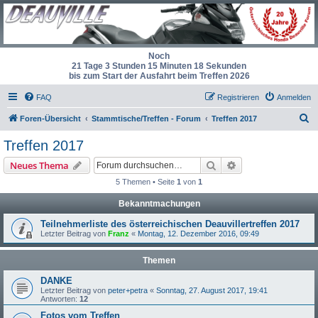
Noch
21 Tage 3 Stunden 15 Minuten 18 Sekunden
bis zum Start der Ausfahrt beim Treffen 2026
FAQ
Registrieren
Anmelden
S
Foren-Übersicht
Stammtische/Treffen - Forum
Treffen 2017
u
Treffen 2017
c
Suche
Erweiterte Suche
Neues Thema
h
5 Themen • Seite
1
von
1
e
Bekanntmachungen
Teilnehmerliste des österreichischen Deauvillertreffen 2017
Letzter Beitrag von
Franz
«
Montag, 12. Dezember 2016, 09:49
Themen
DANKE
Letzter Beitrag von
peter+petra
«
Sonntag, 27. August 2017, 19:41
Antworten:
12
Fotos vom Treffen