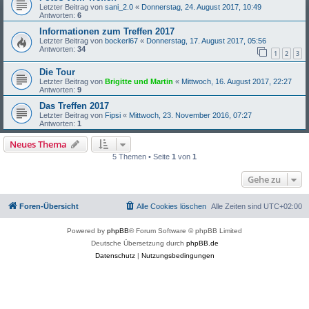
Letzter Beitrag von
sani_2.0
«
Donnerstag, 24. August 2017, 10:49
Antworten:
6
Informationen zum Treffen 2017
Letzter Beitrag von
bockerl67
«
Donnerstag, 17. August 2017, 05:56
Antworten:
34
1
2
3
Die Tour
Letzter Beitrag von
Brigitte und Martin
«
Mittwoch, 16. August 2017, 22:27
Antworten:
9
Das Treffen 2017
Letzter Beitrag von
Fipsi
«
Mittwoch, 23. November 2016, 07:27
Antworten:
1
Neues Thema
5 Themen • Seite
1
von
1
Gehe zu
Foren-Übersicht
Alle Cookies löschen
Alle Zeiten sind
UTC+02:00
Powered by
phpBB
® Forum Software © phpBB Limited
Deutsche Übersetzung durch
phpBB.de
Datenschutz
|
Nutzungsbedingungen