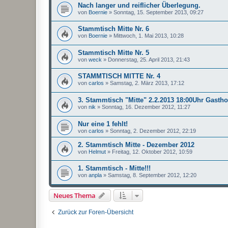
Nach langer und reiflicher Überlegung.
von
Boernie
»
Sonntag, 15. September 2013, 09:27
Stammtisch Mitte Nr. 6
von
Boernie
»
Mittwoch, 1. Mai 2013, 10:28
Stammtisch Mitte Nr. 5
von
weck
»
Donnerstag, 25. April 2013, 21:43
STAMMTISCH MITTE Nr. 4
von
carlos
»
Samstag, 2. März 2013, 17:12
3. Stammtisch "Mitte" 2.2.2013 18:00Uhr Gasth
von
nik
»
Sonntag, 16. Dezember 2012, 11:27
Nur eine 1 fehlt!
von
carlos
»
Sonntag, 2. Dezember 2012, 22:19
2. Stammtisch Mitte - Dezember 2012
von
Helmut
»
Freitag, 12. Oktober 2012, 10:59
1. Stammtisch - Mitte!!!
von
anpla
»
Samstag, 8. September 2012, 12:20
Neues Thema
Zurück zur Foren-Übersicht