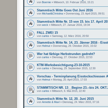
von
Boernie
»
Mittwoch, 10. Februar 2016, 15:21
Stammtisch Mitte Goes Ost Juni 2016
von
Michael&Christina
»
Donnerstag, 23. April 2015, 09:51
Stammtisch Mitte Nr. 15 von 15. bis 17. April 20
von
weck
»
Mittwoch, 27. Januar 2016, 19:34
FALL ZWEI 15
von
carlos
»
Samstag, 12. März 2016, 20:50
Stammtisch Mitte Nr. 14, 23. Jänner 2016 - Eiss
von
Helmut
»
Donnerstag, 29. Oktober 2015, 15:02
Wer hat färbige Herbstrunden gedreht?
von
carlos
»
Dienstag, 27. Oktober 2015, 22:53
KTM-Werksbesichtigung-23-10-2015
von
carlos
»
Dienstag, 29. September 2015, 12:30
Vorschau - Terminplanung Eisstockschiessen 
von
Helmut
»
Montag, 20. April 2015, 17:03
STAMMTISCH NR. 13__Beginn 23.--bis 24. OKT.
von
carlos
»
Mittwoch, 6. Mai 2015, 22:40
Stammtisch Mitte Nr. 12, 20. Juni 2015
von
Annette & Maxl
»
Dienstag, 24. März 2015, 07:16