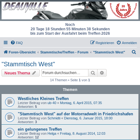
Noch
20 Tage 18 Stunden 55 Minuten 38 Sekunden
bis zum Start der Ausfahrt beim Treffen 2026
FAQ
Registrieren
Anmelden
S
Foren-Übersicht
Stammtische/Treffen - Forum
"Stammtisch West"
u
"Stammtisch West"
c
Suche
Erweiterte Suche
Neues Thema
h
14 Themen • Seite
1
von
1
e
Themen
Westliches Kleines Treffen
Letzter Beitrag von
ub-40
«
Montag, 6. April 2015, 07:35
Antworten:
5
"Stammtisch West" auf der Motorradwelt in Friedrichshafen
Letzter Beitrag von
Schmidti
«
Dienstag, 6. Januar 2015, 18:00
Antworten:
3
ein gelungenes Treffen
Letzter Beitrag von
Helga
«
Freitag, 8. August 2014, 12:03
Antworten:
12