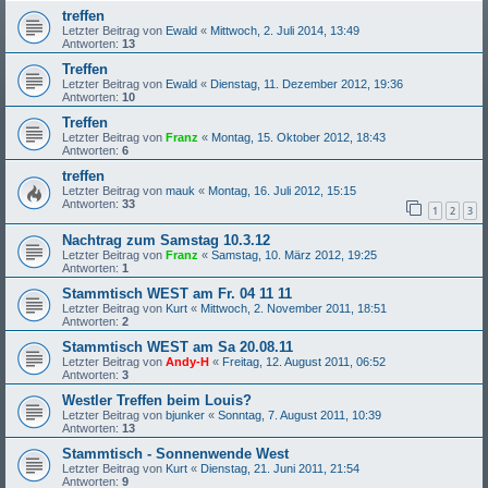
treffen
Letzter Beitrag von
Ewald
«
Mittwoch, 2. Juli 2014, 13:49
Antworten:
13
Treffen
Letzter Beitrag von
Ewald
«
Dienstag, 11. Dezember 2012, 19:36
Antworten:
10
Treffen
Letzter Beitrag von
Franz
«
Montag, 15. Oktober 2012, 18:43
Antworten:
6
treffen
Letzter Beitrag von
mauk
«
Montag, 16. Juli 2012, 15:15
Antworten:
33
1
2
3
Nachtrag zum Samstag 10.3.12
Letzter Beitrag von
Franz
«
Samstag, 10. März 2012, 19:25
Antworten:
1
Stammtisch WEST am Fr. 04 11 11
Letzter Beitrag von
Kurt
«
Mittwoch, 2. November 2011, 18:51
Antworten:
2
Stammtisch WEST am Sa 20.08.11
Letzter Beitrag von
Andy-H
«
Freitag, 12. August 2011, 06:52
Antworten:
3
Westler Treffen beim Louis?
Letzter Beitrag von
bjunker
«
Sonntag, 7. August 2011, 10:39
Antworten:
13
Stammtisch - Sonnenwende West
Letzter Beitrag von
Kurt
«
Dienstag, 21. Juni 2011, 21:54
Antworten:
9