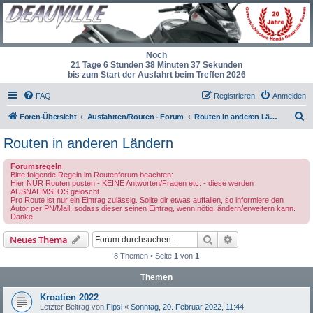
Noch
21 Tage 6 Stunden 38 Minuten 37 Sekunden
bis zum Start der Ausfahrt beim Treffen 2026
FAQ
Registrieren
Anmelden
S
Foren-Übersicht
Ausfahrten/Routen - Forum
Routen in anderen Ländern
u
Routen in anderen Ländern
c
Forumsregeln
h
Bitte folgende Regeln im Routenforum beachten:
Hier NUR Routen posten - KEINE Antworten/Fragen etc. - diese werden
e
AUSNAHMSLOS gelöscht.
Pro Route ist nur ein Eintrag zulässig. Sollte dir etwas auffallen, so informiere den
Autor per PN/Mail, sodass dieser seinen Eintrag, wenn nötig, ändern/erweitern kann.
Danke
Suche
Erweiterte Suche
Neues Thema
8 Themen • Seite
1
von
1
Themen
Kroatien 2022
Letzter Beitrag von
Fipsi
«
Sonntag, 20. Februar 2022, 11:44