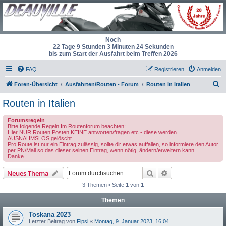
Noch
22 Tage 9 Stunden 3 Minuten 24 Sekunden
bis zum Start der Ausfahrt beim Treffen 2026
FAQ
Registrieren
Anmelden
S
Foren-Übersicht
Ausfahrten/Routen - Forum
Routen in Italien
u
Routen in Italien
c
Forumsregeln
h
Bitte folgende Regeln Im Routenforum beachten:
Hier NUR Routen Posten KEINE antworten/fragen etc.- diese werden
e
AUSNAHMSLOS gelöscht
Pro Route ist nur ein Eintrag zulässig, sollte dir etwas auffallen, so informiere den Autor
per PN/Mail so das dieser seinen Eintrag, wenn nötig, ändern/erweitern kann
Danke
Suche
Erweiterte Suche
Neues Thema
3 Themen • Seite
1
von
1
Themen
Toskana 2023
Letzter Beitrag von
Fipsi
«
Montag, 9. Januar 2023, 16:04