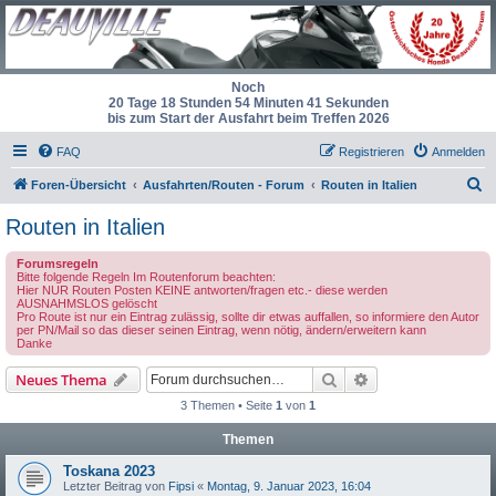
Noch
20 Tage 18 Stunden 54 Minuten 41 Sekunden
bis zum Start der Ausfahrt beim Treffen 2026
FAQ
Registrieren
Anmelden
S
Foren-Übersicht
Ausfahrten/Routen - Forum
Routen in Italien
u
Routen in Italien
c
Forumsregeln
h
Bitte folgende Regeln Im Routenforum beachten:
Hier NUR Routen Posten KEINE antworten/fragen etc.- diese werden
e
AUSNAHMSLOS gelöscht
Pro Route ist nur ein Eintrag zulässig, sollte dir etwas auffallen, so informiere den Autor
per PN/Mail so das dieser seinen Eintrag, wenn nötig, ändern/erweitern kann
Danke
Suche
Erweiterte Suche
Neues Thema
3 Themen • Seite
1
von
1
Themen
Toskana 2023
Letzter Beitrag von
Fipsi
«
Montag, 9. Januar 2023, 16:04