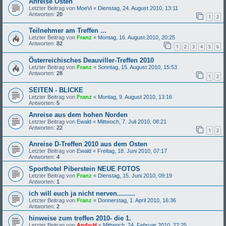
Anreise Osten
Letzter Beitrag von
MoeVi
«
Dienstag, 24. August 2010, 13:11
Antworten:
20
1
2
Teilnehmer am Treffen ...
Letzter Beitrag von
Franz
«
Montag, 16. August 2010, 20:25
Antworten:
82
1
2
3
4
5
6
Österreichisches Deauviller-Treffen 2010
Letzter Beitrag von
Franz
«
Sonntag, 15. August 2010, 15:53
Antworten:
28
1
2
SEITEN - BLICKE
Letzter Beitrag von
Franz
«
Montag, 9. August 2010, 13:16
Antworten:
5
Anreise aus dem hohen Norden
Letzter Beitrag von
Ewald
«
Mittwoch, 7. Juli 2010, 08:21
Antworten:
22
1
2
Anreise D-Treffen 2010 aus dem Osten
Letzter Beitrag von
Ewald
«
Freitag, 18. Juni 2010, 07:17
Antworten:
4
Sporthotel Piberstein NEUE FOTOS
Letzter Beitrag von
Franz
«
Dienstag, 15. Juni 2010, 09:19
Antworten:
1
ich will euch ja nicht nerven.........
Letzter Beitrag von
Franz
«
Donnerstag, 1. April 2010, 16:36
Antworten:
2
hinweise zum treffen 2010- die 1.
Letzter Beitrag von
Andy-H
«
Mittwoch, 24. Februar 2010, 22:25