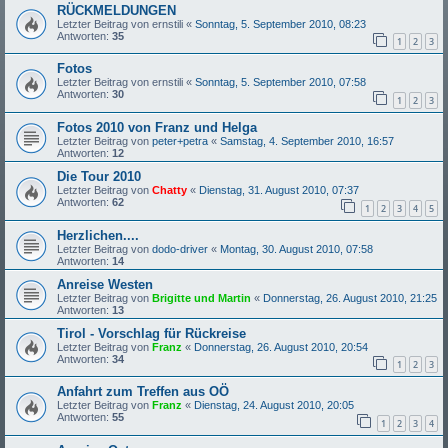
RÜCKMELDUNGEN
Letzter Beitrag von
ernstili
«
Sonntag, 5. September 2010, 08:23
Antworten:
35
1
2
3
Fotos
Letzter Beitrag von
ernstili
«
Sonntag, 5. September 2010, 07:58
Antworten:
30
1
2
3
Fotos 2010 von Franz und Helga
Letzter Beitrag von
peter+petra
«
Samstag, 4. September 2010, 16:57
Antworten:
12
Die Tour 2010
Letzter Beitrag von
Chatty
«
Dienstag, 31. August 2010, 07:37
Antworten:
62
1
2
3
4
5
Herzlichen....
Letzter Beitrag von
dodo-driver
«
Montag, 30. August 2010, 07:58
Antworten:
14
Anreise Westen
Letzter Beitrag von
Brigitte und Martin
«
Donnerstag, 26. August 2010, 21:25
Antworten:
13
Tirol - Vorschlag für Rückreise
Letzter Beitrag von
Franz
«
Donnerstag, 26. August 2010, 20:54
Antworten:
34
1
2
3
Anfahrt zum Treffen aus OÖ
Letzter Beitrag von
Franz
«
Dienstag, 24. August 2010, 20:05
Antworten:
55
1
2
3
4