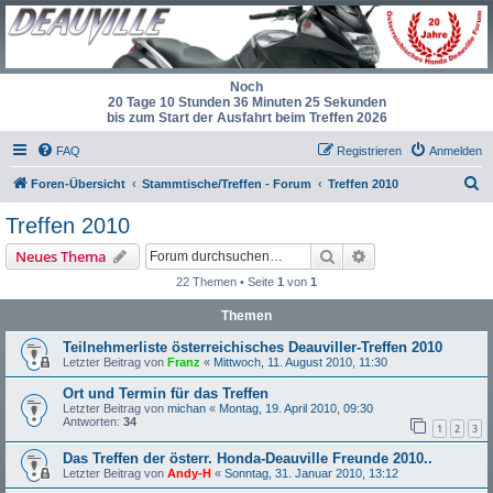
Noch
20 Tage 10 Stunden 36 Minuten 25 Sekunden
bis zum Start der Ausfahrt beim Treffen 2026
FAQ
Registrieren
Anmelden
S
Foren-Übersicht
Stammtische/Treffen - Forum
Treffen 2010
u
Treffen 2010
c
Suche
Erweiterte Suche
Neues Thema
h
22 Themen • Seite
1
von
1
e
Themen
Teilnehmerliste österreichisches Deauviller-Treffen 2010
Letzter Beitrag von
Franz
«
Mittwoch, 11. August 2010, 11:30
Ort und Termin für das Treffen
Letzter Beitrag von
michan
«
Montag, 19. April 2010, 09:30
Antworten:
34
1
2
3
Das Treffen der österr. Honda-Deauville Freunde 2010..
Letzter Beitrag von
Andy-H
«
Sonntag, 31. Januar 2010, 13:12