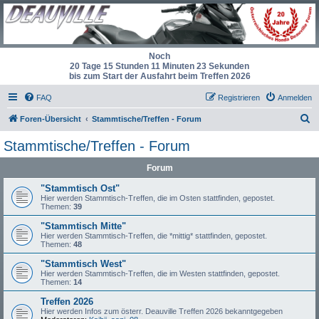
Noch
20 Tage 15 Stunden 11 Minuten 23 Sekunden
bis zum Start der Ausfahrt beim Treffen 2026
FAQ
Registrieren
Anmelden
S
Foren-Übersicht
Stammtische/Treffen - Forum
u
Stammtische/Treffen - Forum
c
Forum
h
e
"Stammtisch Ost"
Hier werden Stammtisch-Treffen, die im Osten stattfinden, gepostet.
Themen:
39
"Stammtisch Mitte"
Hier werden Stammtisch-Treffen, die *mittig* stattfinden, gepostet.
Themen:
48
"Stammtisch West"
Hier werden Stammtisch-Treffen, die im Westen stattfinden, gepostet.
Themen:
14
Treffen 2026
Hier werden Infos zum österr. Deauville Treffen 2026 bekanntgegeben