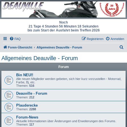
Noch
21 Tage 4 Stunden 56 Minuten 18 Sekunden
bis zum Start der Ausfahrt beim Treffen 2026
FAQ
Registrieren
Anmelden
S
Foren-Übersicht
Allgemeines Deauville - Forum
u
Allgemeines Deauville - Forum
c
Forum
h
e
Bin NEU!!
Alle neuen Mitglieder werden gebeten, sich hier kurz vorzustellen - Motorrad,
Farbe, Bj, etc.
Themen:
516
Deauville - Forum
Themen:
212
Plauderecke
Themen:
2288
Forum-News
Aktuelle Informationen über Änderungen und Erweiterungen des Forums.
Themen:
117