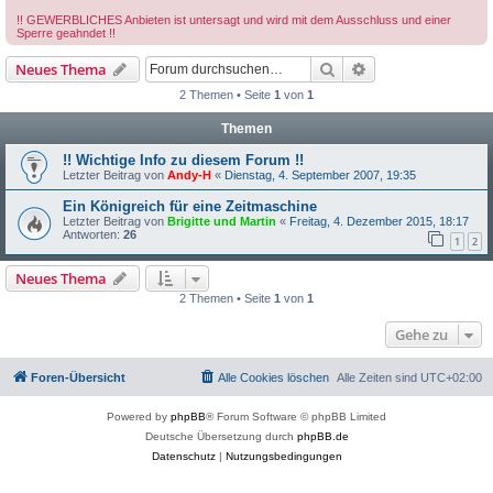
!! GEWERBLICHES Anbieten ist untersagt und wird mit dem Ausschluss und einer
Sperre geahndet !!
Suche
Erweiterte Suche
Neues Thema
2 Themen • Seite
1
von
1
Themen
!! Wichtige Info zu diesem Forum !!
Letzter Beitrag von
Andy-H
«
Dienstag, 4. September 2007, 19:35
Ein Königreich für eine Zeitmaschine
Letzter Beitrag von
Brigitte und Martin
«
Freitag, 4. Dezember 2015, 18:17
Antworten:
26
1
2
Neues Thema
2 Themen • Seite
1
von
1
Gehe zu
Foren-Übersicht
Alle Cookies löschen
Alle Zeiten sind
UTC+02:00
Powered by
phpBB
® Forum Software © phpBB Limited
Deutsche Übersetzung durch
phpBB.de
Datenschutz
|
Nutzungsbedingungen