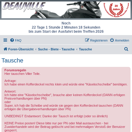
Noch
22 Tage 1 Stunde 2 Minuten 18 Sekunden
bis zum Start der Ausfahrt beim Treffen 2026
FAQ
Registrieren
Anmelden
S
Foren-Übersicht
Suche - Biete - Tausche
Tausche
u
Tausche
c
Forumsregeln
h
Hier tauschen Viller Teile.
e
Anfrage:
Ich habe einen Kofferdeckel rechts klein und würde eine "Käselochscheibe" benötigen.
Antwort:
Ich hätte eine "Käselochscheibe", brauche aber keinen Kofferdeckel (DANN erfolgen
Preisverhandlungen über PN)
oder
Super, ich hab die Scheibe und würde sie gegen den Kofferdeckel tauschen (DANN
erfolgen die Übergabeverhandlungen über PN)
UNBEDINGT Endantwort: Danke der Tausch ist erfolgt (oder so ähnlich)
KEINE Preise posten! Diese bitte nur per PN oder Mail austauschen - bei
Zuwiderhandeln wird der Beitrag gelöscht und bei mehrmaligen Verstoß der Benutzer
gesperrt.