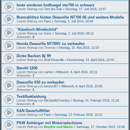
biete vorderen kotfluegel ntv700 in schwarz
Letzter Beitrag von
Tom the Duk
«
Sonntag, 17. Juli 2016, 13:57
Bremsklötze hinten Deauville NT700 06 und weitere Modelle
Letzter Beitrag von
Fipsi
«
Sonntag, 3. Juli 2016, 18:59
"Käseloch-Windschild"
Letzter Beitrag von
Gery
«
Sonntag, 3. Juli 2016, 08:12
Antworten:
8
Honda Deauville NT700V zu verkaufen
Letzter Beitrag von
Thomas
«
Montag, 16. Mai 2016, 12:23
Dicke Backen Bj 99
Letzter Beitrag von
Andi Deauville
«
Donnerstag, 14. April 2016, 19:55
Bandit 1200
Letzter Beitrag von
carlos
«
Mittwoch, 6. April 2016, 22:21
Antworten:
3
Deauville 650 zu verkaufen
Letzter Beitrag von
bockerl67
«
Mittwoch, 6. April 2016, 20:05
Antworten:
5
Textilbekleidung
Letzter Beitrag von
Michael&Christina
«
Montag, 15. Februar 2016, 21:18
Antworten:
8
K&N Dauerluftfilter
Letzter Beitrag von
Fipsi
«
Samstag, 13. Februar 2016, 10:22
PKW Anhänger mit Motorradschiene
Letzter Beitrag von
Brigitte und Martin
«
Samstag, 17. Oktober 2015, 19:38