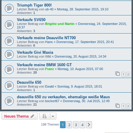
Triumph Tiger 800!
Letzter Beitrag von
ub-40
«
Montag, 28. September 2015, 19:10
Antworten:
1
Verkaufe SV650
Letzter Beitrag von
Brigitte und Martin
«
Donnerstag, 24. September 2015,
19:37
Antworten:
3
Verkaufe meine Deauville NT700
Letzter Beitrag von
Hans
«
Donnerstag, 17. September 2015, 20:41
Antworten:
6
Verkaufe Givi Maxia
Letzter Beitrag von
Wild
«
Donnerstag, 20. August 2015, 14:34
Verkaufe meine BMW 1600 GT
Letzter Beitrag von
Franz
«
Montag, 10. August 2015, 07:00
Antworten:
20
1
2
Deauville 650
Letzter Beitrag von
Ewald
«
Sonntag, 9. August 2015, 18:01
Antworten:
1
deauville 650 zu verkaufen, ehemalige weiße Maus
Letzter Beitrag von
bockerl67
«
Donnerstag, 30. Juli 2015, 12:49
Antworten:
21
1
2
Neues Thema
1
2
3
4
Nächste
198 Themen