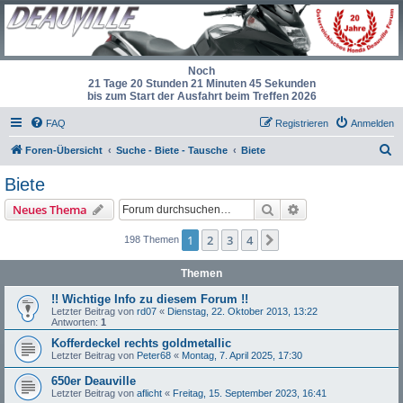
Noch
21 Tage 20 Stunden 21 Minuten 45 Sekunden
bis zum Start der Ausfahrt beim Treffen 2026
FAQ
Registrieren
Anmelden
S
Foren-Übersicht
Suche - Biete - Tausche
Biete
u
Biete
c
Suche
Erweiterte Suche
Neues Thema
h
e
1
2
3
4
Nächste
198 Themen
Themen
!! Wichtige Info zu diesem Forum !!
Letzter Beitrag von
rd07
«
Dienstag, 22. Oktober 2013, 13:22
Antworten:
1
Kofferdeckel rechts goldmetallic
Letzter Beitrag von
Peter68
«
Montag, 7. April 2025, 17:30
650er Deauville
Letzter Beitrag von
aflicht
«
Freitag, 15. September 2023, 16:41