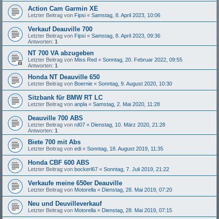
Action Cam Garmin XE
Letzter Beitrag von
Fipsi
«
Samstag, 8. April 2023, 10:06
Verkauf Deauville 700
Letzter Beitrag von
Fipsi
«
Samstag, 8. April 2023, 09:36
Antworten:
1
NT 700 VA abzugeben
Letzter Beitrag von
Miss Red
«
Sonntag, 20. Februar 2022, 09:55
Antworten:
1
Honda NT Deauville 650
Letzter Beitrag von
Boernie
«
Sonntag, 9. August 2020, 10:30
Sitzbank für BMW RT LC
Letzter Beitrag von
anpla
«
Samstag, 2. Mai 2020, 11:28
Deauville 700 ABS
Letzter Beitrag von
rd07
«
Dienstag, 10. März 2020, 21:28
Antworten:
1
Biete 700 mit Abs
Letzter Beitrag von
edi
«
Sonntag, 18. August 2019, 11:35
Honda CBF 600 ABS
Letzter Beitrag von
bockerl67
«
Sonntag, 7. Juli 2019, 21:22
Verkaufe meine 650er Deauville
Letzter Beitrag von
Motorella
«
Dienstag, 28. Mai 2019, 07:20
Neu und Deuvilleverkauf
Letzter Beitrag von
Motorella
«
Dienstag, 28. Mai 2019, 07:15