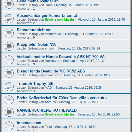
Gebe meine 650iger ab.......
Letzter Beitrag von
Hans
«
Montag, 15. Januar 2018, 19:16
Antworten:
1
Absenkanhänger Humer Liftomat
Letzter Beitrag von
Brigitte und Martin
«
Mittwoch, 10. Januar 2018, 19:49
Antworten:
2
Reparaturanleitung
Letzter Beitrag von
bahnhof234
«
Dienstag, 3. Oktober 2017, 16:39
Antworten:
9
Klapphelm Nolan N90
Letzter Beitrag von
ernstili
«
Dienstag, 23. Mai 2017, 07:14
Verkaufe meine Honda Deauville ABS NT 700 VA
Letzter Beitrag von
Dominator
«
Sonntag, 9. April 2017, 22:13
Antworten:
3
Biete: Honda Deauville 700 RC52 ABS
Letzter Beitrag von
arianebox
«
Dienstag, 11. Oktober 2016, 10:35
Triumph Trophy -SE
Letzter Beitrag von
MAD
«
Sonntag, 28. August 2016, 09:36
Antworten:
3
Breite Kofferdeckel für 700er Deauville - verkauft -
Letzter Beitrag von
Arvel78
«
Montag, 25. Juli 2016, 15:05
RANGIERSCHIENE ROTHEWALD
Letzter Beitrag von
Brigitte und Martin
«
Samstag, 23. Juli 2016, 22:50
Innentaschen
Letzter Beitrag von
Fipsi
«
Sonntag, 17. Juli 2016, 18:34
Antworten:
1