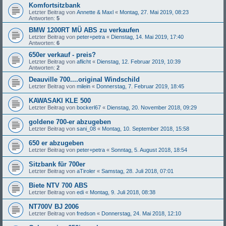
Komfortsitzbank
Letzter Beitrag von
Annette & Maxl
«
Montag, 27. Mai 2019, 08:23
Antworten:
5
BMW 1200RT MÜ ABS zu verkaufen
Letzter Beitrag von
peter+petra
«
Dienstag, 14. Mai 2019, 17:40
Antworten:
6
650er verkauf - preis?
Letzter Beitrag von
aflicht
«
Dienstag, 12. Februar 2019, 10:39
Antworten:
2
Deauville 700....original Windschild
Letzter Beitrag von
milein
«
Donnerstag, 7. Februar 2019, 18:45
KAWASAKI KLE 500
Letzter Beitrag von
bockerl67
«
Dienstag, 20. November 2018, 09:29
goldene 700-er abzugeben
Letzter Beitrag von
sani_08
«
Montag, 10. September 2018, 15:58
650 er abzugeben
Letzter Beitrag von
peter+petra
«
Sonntag, 5. August 2018, 18:54
Sitzbank für 700er
Letzter Beitrag von
aTiroler
«
Samstag, 28. Juli 2018, 07:01
Biete NTV 700 ABS
Letzter Beitrag von
edi
«
Montag, 9. Juli 2018, 08:38
NT700V BJ 2006
Letzter Beitrag von
fredson
«
Donnerstag, 24. Mai 2018, 12:10