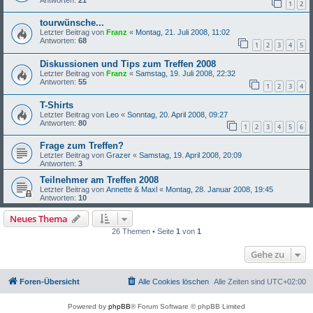
1
2
tourwünsche...
Letzter Beitrag von
Franz
«
Montag, 21. Juli 2008, 11:02
Antworten:
68
1
2
3
4
5
Diskussionen und Tips zum Treffen 2008
Letzter Beitrag von
Franz
«
Samstag, 19. Juli 2008, 22:32
Antworten:
55
1
2
3
4
T-Shirts
Letzter Beitrag von
Leo
«
Sonntag, 20. April 2008, 09:27
Antworten:
80
1
2
3
4
5
6
Frage zum Treffen?
Letzter Beitrag von
Grazer
«
Samstag, 19. April 2008, 20:09
Antworten:
3
Teilnehmer am Treffen 2008
Letzter Beitrag von
Annette & Maxl
«
Montag, 28. Januar 2008, 19:45
Antworten:
10
Neues Thema
26 Themen • Seite
1
von
1
Gehe zu
Foren-Übersicht
Alle Cookies löschen
Alle Zeiten sind
UTC+02:00
Powered by
phpBB
® Forum Software © phpBB Limited