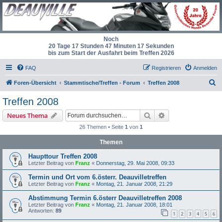
Noch
20 Tage 17 Stunden 47 Minuten 17 Sekunden
bis zum Start der Ausfahrt beim Treffen 2026
FAQ
Registrieren
Anmelden
S
Foren-Übersicht
Stammtische/Treffen - Forum
Treffen 2008
u
Treffen 2008
c
Suche
Erweiterte Suche
Neues Thema
h
26 Themen • Seite
1
von
1
e
Themen
Haupttour Treffen 2008
Letzter Beitrag von
Franz
«
Donnerstag, 29. Mai 2008, 09:33
Termin und Ort vom 6.österr. Deauvilletreffen
Letzter Beitrag von
Franz
«
Montag, 21. Januar 2008, 21:29
Abstimmung Termin 6.österr Deauvilletreffen 2008
Letzter Beitrag von
Franz
«
Montag, 21. Januar 2008, 18:01
Antworten:
89
1
2
3
4
5
6