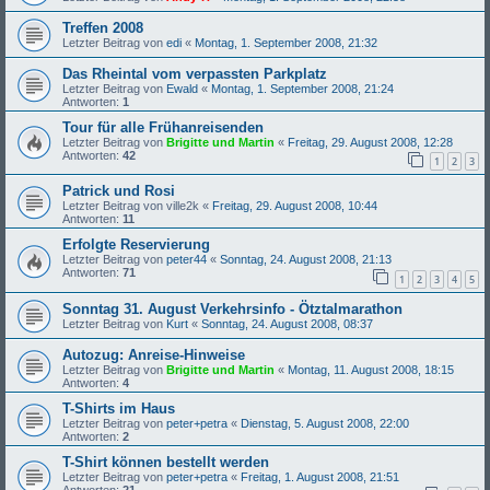
Treffen 2008
Letzter Beitrag von
edi
«
Montag, 1. September 2008, 21:32
Das Rheintal vom verpassten Parkplatz
Letzter Beitrag von
Ewald
«
Montag, 1. September 2008, 21:24
Antworten:
1
Tour für alle Frühanreisenden
Letzter Beitrag von
Brigitte und Martin
«
Freitag, 29. August 2008, 12:28
Antworten:
42
1
2
3
Patrick und Rosi
Letzter Beitrag von
ville2k
«
Freitag, 29. August 2008, 10:44
Antworten:
11
Erfolgte Reservierung
Letzter Beitrag von
peter44
«
Sonntag, 24. August 2008, 21:13
Antworten:
71
1
2
3
4
5
Sonntag 31. August Verkehrsinfo - Ötztalmarathon
Letzter Beitrag von
Kurt
«
Sonntag, 24. August 2008, 08:37
Autozug: Anreise-Hinweise
Letzter Beitrag von
Brigitte und Martin
«
Montag, 11. August 2008, 18:15
Antworten:
4
T-Shirts im Haus
Letzter Beitrag von
peter+petra
«
Dienstag, 5. August 2008, 22:00
Antworten:
2
T-Shirt können bestellt werden
Letzter Beitrag von
peter+petra
«
Freitag, 1. August 2008, 21:51
Antworten:
21