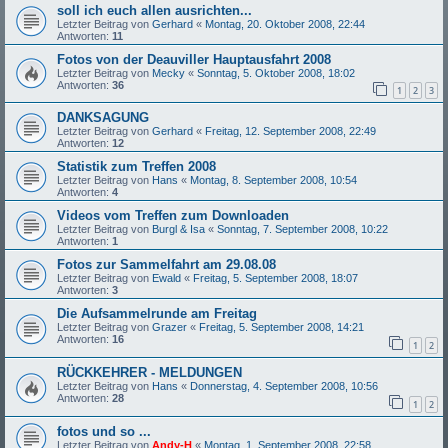
soll ich euch allen ausrichten...
Letzter Beitrag von
Gerhard
«
Montag, 20. Oktober 2008, 22:44
Antworten:
11
Fotos von der Deauviller Hauptausfahrt 2008
Letzter Beitrag von
Mecky
«
Sonntag, 5. Oktober 2008, 18:02
Antworten:
36
1
2
3
DANKSAGUNG
Letzter Beitrag von
Gerhard
«
Freitag, 12. September 2008, 22:49
Antworten:
12
Statistik zum Treffen 2008
Letzter Beitrag von
Hans
«
Montag, 8. September 2008, 10:54
Antworten:
4
Videos vom Treffen zum Downloaden
Letzter Beitrag von
Burgl & Isa
«
Sonntag, 7. September 2008, 10:22
Antworten:
1
Fotos zur Sammelfahrt am 29.08.08
Letzter Beitrag von
Ewald
«
Freitag, 5. September 2008, 18:07
Antworten:
3
Die Aufsammelrunde am Freitag
Letzter Beitrag von
Grazer
«
Freitag, 5. September 2008, 14:21
Antworten:
16
1
2
RÜCKKEHRER - MELDUNGEN
Letzter Beitrag von
Hans
«
Donnerstag, 4. September 2008, 10:56
Antworten:
28
1
2
fotos und so ...
Letzter Beitrag von
Andy-H
«
Montag, 1. September 2008, 22:58