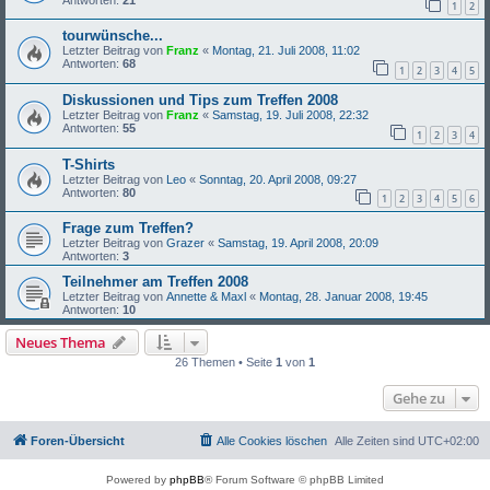
1
2
tourwünsche...
Letzter Beitrag von
Franz
«
Montag, 21. Juli 2008, 11:02
Antworten:
68
1
2
3
4
5
Diskussionen und Tips zum Treffen 2008
Letzter Beitrag von
Franz
«
Samstag, 19. Juli 2008, 22:32
Antworten:
55
1
2
3
4
T-Shirts
Letzter Beitrag von
Leo
«
Sonntag, 20. April 2008, 09:27
Antworten:
80
1
2
3
4
5
6
Frage zum Treffen?
Letzter Beitrag von
Grazer
«
Samstag, 19. April 2008, 20:09
Antworten:
3
Teilnehmer am Treffen 2008
Letzter Beitrag von
Annette & Maxl
«
Montag, 28. Januar 2008, 19:45
Antworten:
10
Neues Thema
26 Themen • Seite
1
von
1
Gehe zu
Foren-Übersicht
Alle Cookies löschen
Alle Zeiten sind
UTC+02:00
Powered by
phpBB
® Forum Software © phpBB Limited