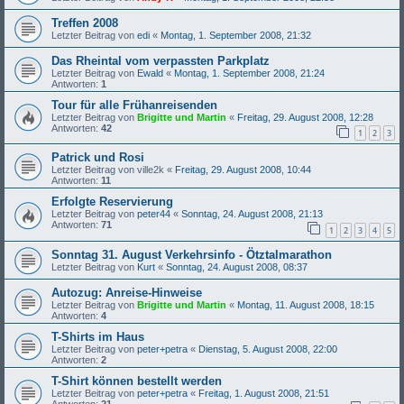
Treffen 2008
Letzter Beitrag von
edi
«
Montag, 1. September 2008, 21:32
Das Rheintal vom verpassten Parkplatz
Letzter Beitrag von
Ewald
«
Montag, 1. September 2008, 21:24
Antworten:
1
Tour für alle Frühanreisenden
Letzter Beitrag von
Brigitte und Martin
«
Freitag, 29. August 2008, 12:28
Antworten:
42
1
2
3
Patrick und Rosi
Letzter Beitrag von
ville2k
«
Freitag, 29. August 2008, 10:44
Antworten:
11
Erfolgte Reservierung
Letzter Beitrag von
peter44
«
Sonntag, 24. August 2008, 21:13
Antworten:
71
1
2
3
4
5
Sonntag 31. August Verkehrsinfo - Ötztalmarathon
Letzter Beitrag von
Kurt
«
Sonntag, 24. August 2008, 08:37
Autozug: Anreise-Hinweise
Letzter Beitrag von
Brigitte und Martin
«
Montag, 11. August 2008, 18:15
Antworten:
4
T-Shirts im Haus
Letzter Beitrag von
peter+petra
«
Dienstag, 5. August 2008, 22:00
Antworten:
2
T-Shirt können bestellt werden
Letzter Beitrag von
peter+petra
«
Freitag, 1. August 2008, 21:51
Antworten:
21