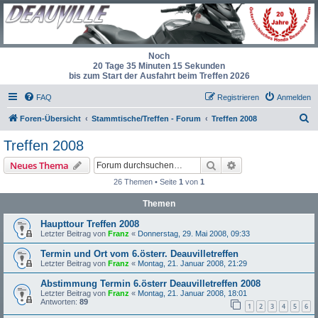
Noch
20 Tage 35 Minuten 15 Sekunden
bis zum Start der Ausfahrt beim Treffen 2026
FAQ
Registrieren
Anmelden
S
Foren-Übersicht
Stammtische/Treffen - Forum
Treffen 2008
u
Treffen 2008
c
Suche
Erweiterte Suche
Neues Thema
h
26 Themen • Seite
1
von
1
e
Themen
Haupttour Treffen 2008
Letzter Beitrag von
Franz
«
Donnerstag, 29. Mai 2008, 09:33
Termin und Ort vom 6.österr. Deauvilletreffen
Letzter Beitrag von
Franz
«
Montag, 21. Januar 2008, 21:29
Abstimmung Termin 6.österr Deauvilletreffen 2008
Letzter Beitrag von
Franz
«
Montag, 21. Januar 2008, 18:01
Antworten:
89
1
2
3
4
5
6