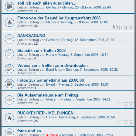
soll ich euch allen ausrichten...
Letzter Beitrag von
Gerhard
«
Montag, 20. Oktober 2008, 22:44
Antworten:
11
Fotos von der Deauviller Hauptausfahrt 2008
Letzter Beitrag von
Mecky
«
Sonntag, 5. Oktober 2008, 18:02
Antworten:
36
1
2
3
DANKSAGUNG
Letzter Beitrag von
Gerhard
«
Freitag, 12. September 2008, 22:49
Antworten:
12
Statistik zum Treffen 2008
Letzter Beitrag von
Hans
«
Montag, 8. September 2008, 10:54
Antworten:
4
Videos vom Treffen zum Downloaden
Letzter Beitrag von
Burgl & Isa
«
Sonntag, 7. September 2008, 10:22
Antworten:
1
Fotos zur Sammelfahrt am 29.08.08
Letzter Beitrag von
Ewald
«
Freitag, 5. September 2008, 18:07
Antworten:
3
Die Aufsammelrunde am Freitag
Letzter Beitrag von
Grazer
«
Freitag, 5. September 2008, 14:21
Antworten:
16
1
2
RÜCKKEHRER - MELDUNGEN
Letzter Beitrag von
Hans
«
Donnerstag, 4. September 2008, 10:56
Antworten:
28
1
2
fotos und so ...
Letzter Beitrag von
Andy-H
«
Montag, 1. September 2008, 22:58