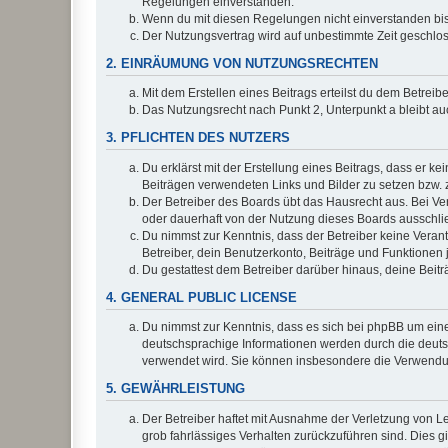
Regelungen einverstanden.
Wenn du mit diesen Regelungen nicht einverstanden bist,
Der Nutzungsvertrag wird auf unbestimmte Zeit geschlos
2. EINRÄUMUNG VON NUTZUNGSRECHTEN
Mit dem Erstellen eines Beitrags erteilst du dem Betrei
Das Nutzungsrecht nach Punkt 2, Unterpunkt a bleibt 
3. PFLICHTEN DES NUTZERS
Du erklärst mit der Erstellung eines Beitrags, dass er ke
Beiträgen verwendeten Links und Bilder zu setzen bzw.
Der Betreiber des Boards übt das Hausrecht aus. Bei V
oder dauerhaft von der Nutzung dieses Boards ausschlie
Du nimmst zur Kenntnis, dass der Betreiber keine Verantw
Betreiber, dein Benutzerkonto, Beiträge und Funktionen 
Du gestattest dem Betreiber darüber hinaus, deine Beit
4. GENERAL PUBLIC LICENSE
Du nimmst zur Kenntnis, dass es sich bei phpBB um eine
deutschsprachige Informationen werden durch die deu
verwendet wird. Sie können insbesondere die Verwendun
5. GEWÄHRLEISTUNG
Der Betreiber haftet mit Ausnahme der Verletzung von Le
grob fahrlässiges Verhalten zurückzuführen sind. Dies 