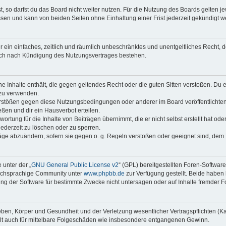
 so darfst du das Board nicht weiter nutzen. Für die Nutzung des Boards gelten jew
sen und kann von beiden Seiten ohne Einhaltung einer Frist jederzeit gekündigt w
ber ein einfaches, zeitlich und räumlich unbeschränktes und unentgeltliches Recht
auch nach Kündigung des Nutzungsvertrages bestehen.
ine Inhalte enthält, die gegen geltendes Recht oder die guten Sitten verstoßen. Du 
 zu verwenden.
erstößen gegen diese Nutzungsbedingungen oder anderer im Board veröffentlichte
ßen und dir ein Hausverbot erteilen.
ortung für die Inhalte von Beiträgen übernimmt, die er nicht selbst erstellt hat od
jederzeit zu löschen oder zu sperren.
räge abzuändern, sofern sie gegen o. g. Regeln verstoßen oder geeignet sind, dem
 unter der „
GNU General Public License v2
“ (GPL) bereitgestellten Foren-Softwar
tschsprachige Community unter
www.phpbb.de
zur Verfügung gestellt. Beide haben 
g der Software für bestimmte Zwecke nicht untersagen oder auf Inhalte fremder F
ben, Körper und Gesundheit und der Verletzung wesentlicher Vertragspflichten (Kard
gilt auch für mittelbare Folgeschäden wie insbesondere entgangenen Gewinn.