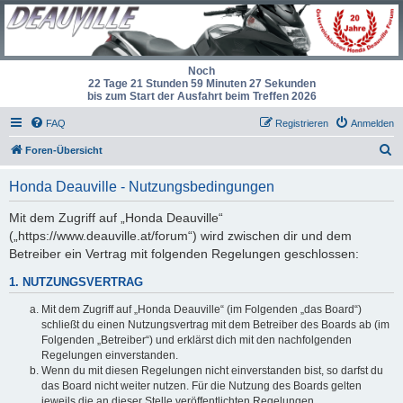
Noch
22 Tage 21 Stunden 59 Minuten 27 Sekunden
bis zum Start der Ausfahrt beim Treffen 2026
FAQ
Registrieren
Anmelden
S
Foren-Übersicht
u
Honda Deauville - Nutzungsbedingungen
c
h
Mit dem Zugriff auf „Honda Deauville“
(„https://www.deauville.at/forum“) wird zwischen dir und dem
e
Betreiber ein Vertrag mit folgenden Regelungen geschlossen:
1. NUTZUNGSVERTRAG
Mit dem Zugriff auf „Honda Deauville“ (im Folgenden „das Board“)
schließt du einen Nutzungsvertrag mit dem Betreiber des Boards ab (im
Folgenden „Betreiber“) und erklärst dich mit den nachfolgenden
Regelungen einverstanden.
Wenn du mit diesen Regelungen nicht einverstanden bist, so darfst du
das Board nicht weiter nutzen. Für die Nutzung des Boards gelten
jeweils die an dieser Stelle veröffentlichten Regelungen.