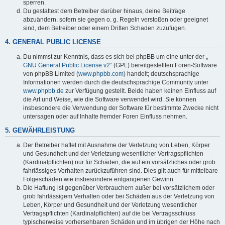
sperren.
Du gestattest dem Betreiber darüber hinaus, deine Beiträge
abzuändern, sofern sie gegen o. g. Regeln verstoßen oder geeignet
sind, dem Betreiber oder einem Dritten Schaden zuzufügen.
4. GENERAL PUBLIC LICENSE
Du nimmst zur Kenntnis, dass es sich bei phpBB um eine unter der „
GNU General Public License v2
“ (GPL) bereitgestellten Foren-Software
von phpBB Limited (
www.phpbb.com
) handelt; deutschsprachige
Informationen werden durch die deutschsprachige Community unter
www.phpbb.de
zur Verfügung gestellt. Beide haben keinen Einfluss auf
die Art und Weise, wie die Software verwendet wird. Sie können
insbesondere die Verwendung der Software für bestimmte Zwecke nicht
untersagen oder auf Inhalte fremder Foren Einfluss nehmen.
5. GEWÄHRLEISTUNG
Der Betreiber haftet mit Ausnahme der Verletzung von Leben, Körper
und Gesundheit und der Verletzung wesentlicher Vertragspflichten
(Kardinalpflichten) nur für Schäden, die auf ein vorsätzliches oder grob
fahrlässiges Verhalten zurückzuführen sind. Dies gilt auch für mittelbare
Folgeschäden wie insbesondere entgangenen Gewinn.
Die Haftung ist gegenüber Verbrauchern außer bei vorsätzlichem oder
grob fahrlässigem Verhalten oder bei Schäden aus der Verletzung von
Leben, Körper und Gesundheit und der Verletzung wesentlicher
Vertragspflichten (Kardinalpflichten) auf die bei Vertragsschluss
typischerweise vorhersehbaren Schäden und im übrigen der Höhe nach