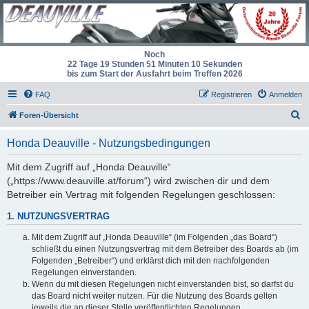
Noch
22 Tage 19 Stunden 51 Minuten 10 Sekunden
bis zum Start der Ausfahrt beim Treffen 2026
FAQ
Registrieren
Anmelden
S
Foren-Übersicht
u
Honda Deauville - Nutzungsbedingungen
c
h
Mit dem Zugriff auf „Honda Deauville“
(„https://www.deauville.at/forum“) wird zwischen dir und dem
e
Betreiber ein Vertrag mit folgenden Regelungen geschlossen:
1. NUTZUNGSVERTRAG
Mit dem Zugriff auf „Honda Deauville“ (im Folgenden „das Board“)
schließt du einen Nutzungsvertrag mit dem Betreiber des Boards ab (im
Folgenden „Betreiber“) und erklärst dich mit den nachfolgenden
Regelungen einverstanden.
Wenn du mit diesen Regelungen nicht einverstanden bist, so darfst du
das Board nicht weiter nutzen. Für die Nutzung des Boards gelten
jeweils die an dieser Stelle veröffentlichten Regelungen.