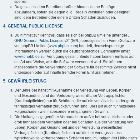
sperren.
Du gestattest dem Betreiber darüber hinaus, deine Beiträge
abzuändern, sofern sie gegen o. g. Regeln verstoßen oder geeignet
sind, dem Betreiber oder einem Dritten Schaden zuzufügen.
4. GENERAL PUBLIC LICENSE
Du nimmst zur Kenntnis, dass es sich bei phpBB um eine unter der „
GNU General Public License v2
“ (GPL) bereitgestellten Foren-Software
von phpBB Limited (
www.phpbb.com
) handelt; deutschsprachige
Informationen werden durch die deutschsprachige Community unter
www.phpbb.de
zur Verfügung gestellt. Beide haben keinen Einfluss auf
die Art und Weise, wie die Software verwendet wird. Sie können
insbesondere die Verwendung der Software für bestimmte Zwecke nicht
untersagen oder auf Inhalte fremder Foren Einfluss nehmen.
5. GEWÄHRLEISTUNG
Der Betreiber haftet mit Ausnahme der Verletzung von Leben, Körper
und Gesundheit und der Verletzung wesentlicher Vertragspflichten
(Kardinalpflichten) nur für Schäden, die auf ein vorsätzliches oder grob
fahrlässiges Verhalten zurückzuführen sind. Dies gilt auch für mittelbare
Folgeschäden wie insbesondere entgangenen Gewinn.
Die Haftung ist gegenüber Verbrauchern außer bei vorsätzlichem oder
grob fahrlässigem Verhalten oder bei Schäden aus der Verletzung von
Leben, Körper und Gesundheit und der Verletzung wesentlicher
Vertragspflichten (Kardinalpflichten) auf die bei Vertragsschluss
typischerweise vorhersehbaren Schäden und im übrigen der Höhe nach