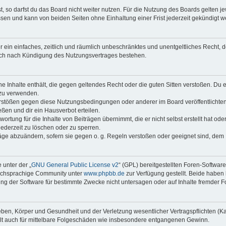
 so darfst du das Board nicht weiter nutzen. Für die Nutzung des Boards gelten jew
sen und kann von beiden Seiten ohne Einhaltung einer Frist jederzeit gekündigt w
ber ein einfaches, zeitlich und räumlich unbeschränktes und unentgeltliches Recht
auch nach Kündigung des Nutzungsvertrages bestehen.
ine Inhalte enthält, die gegen geltendes Recht oder die guten Sitten verstoßen. Du 
 zu verwenden.
erstößen gegen diese Nutzungsbedingungen oder anderer im Board veröffentlichte
ßen und dir ein Hausverbot erteilen.
ortung für die Inhalte von Beiträgen übernimmt, die er nicht selbst erstellt hat od
jederzeit zu löschen oder zu sperren.
räge abzuändern, sofern sie gegen o. g. Regeln verstoßen oder geeignet sind, dem
 unter der „
GNU General Public License v2
“ (GPL) bereitgestellten Foren-Softwar
tschsprachige Community unter
www.phpbb.de
zur Verfügung gestellt. Beide haben 
g der Software für bestimmte Zwecke nicht untersagen oder auf Inhalte fremder F
ben, Körper und Gesundheit und der Verletzung wesentlicher Vertragspflichten (Kard
gilt auch für mittelbare Folgeschäden wie insbesondere entgangenen Gewinn.