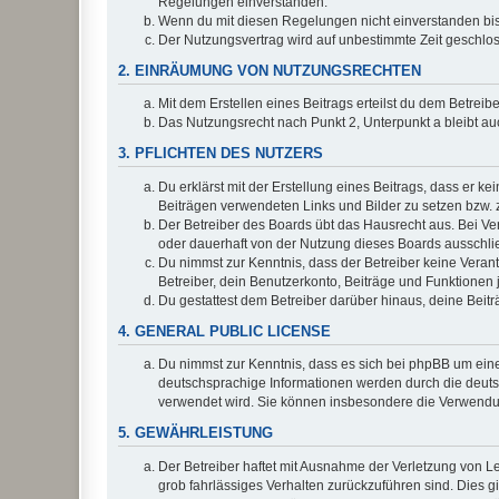
Regelungen einverstanden.
Wenn du mit diesen Regelungen nicht einverstanden bist,
Der Nutzungsvertrag wird auf unbestimmte Zeit geschlos
2. EINRÄUMUNG VON NUTZUNGSRECHTEN
Mit dem Erstellen eines Beitrags erteilst du dem Betrei
Das Nutzungsrecht nach Punkt 2, Unterpunkt a bleibt 
3. PFLICHTEN DES NUTZERS
Du erklärst mit der Erstellung eines Beitrags, dass er ke
Beiträgen verwendeten Links und Bilder zu setzen bzw.
Der Betreiber des Boards übt das Hausrecht aus. Bei V
oder dauerhaft von der Nutzung dieses Boards ausschlie
Du nimmst zur Kenntnis, dass der Betreiber keine Verantw
Betreiber, dein Benutzerkonto, Beiträge und Funktionen 
Du gestattest dem Betreiber darüber hinaus, deine Beit
4. GENERAL PUBLIC LICENSE
Du nimmst zur Kenntnis, dass es sich bei phpBB um eine
deutschsprachige Informationen werden durch die deu
verwendet wird. Sie können insbesondere die Verwendun
5. GEWÄHRLEISTUNG
Der Betreiber haftet mit Ausnahme der Verletzung von Le
grob fahrlässiges Verhalten zurückzuführen sind. Dies 