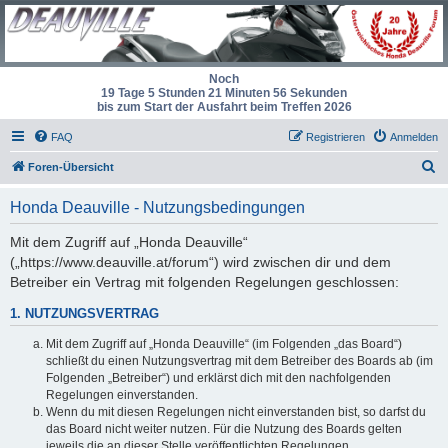
Noch
19 Tage 5 Stunden 21 Minuten 56 Sekunden
bis zum Start der Ausfahrt beim Treffen 2026
FAQ
Registrieren
Anmelden
S
Foren-Übersicht
u
Honda Deauville - Nutzungsbedingungen
c
h
Mit dem Zugriff auf „Honda Deauville“
(„https://www.deauville.at/forum“) wird zwischen dir und dem
e
Betreiber ein Vertrag mit folgenden Regelungen geschlossen:
1. NUTZUNGSVERTRAG
Mit dem Zugriff auf „Honda Deauville“ (im Folgenden „das Board“)
schließt du einen Nutzungsvertrag mit dem Betreiber des Boards ab (im
Folgenden „Betreiber“) und erklärst dich mit den nachfolgenden
Regelungen einverstanden.
Wenn du mit diesen Regelungen nicht einverstanden bist, so darfst du
das Board nicht weiter nutzen. Für die Nutzung des Boards gelten
jeweils die an dieser Stelle veröffentlichten Regelungen.