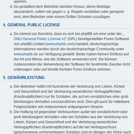
sperren.
Du gestattest dem Betreiber darüber hinaus, deine Beiträge
abzuändern, sofern sie gegen o. g. Regeln verstoßen oder geeignet
sind, dem Betreiber oder einem Dritten Schaden zuzufügen.
4. GENERAL PUBLIC LICENSE
Du nimmst zur Kenntnis, dass es sich bei phpBB um eine unter der „
GNU General Public License v2
“ (GPL) bereitgestellten Foren-Software
von phpBB Limited (
www.phpbb.com
) handelt; deutschsprachige
Informationen werden durch die deutschsprachige Community unter
www.phpbb.de
zur Verfügung gestellt. Beide haben keinen Einfluss auf
die Art und Weise, wie die Software verwendet wird. Sie können
insbesondere die Verwendung der Software für bestimmte Zwecke nicht
untersagen oder auf Inhalte fremder Foren Einfluss nehmen.
5. GEWÄHRLEISTUNG
Der Betreiber haftet mit Ausnahme der Verletzung von Leben, Körper
und Gesundheit und der Verletzung wesentlicher Vertragspflichten
(Kardinalpflichten) nur für Schäden, die auf ein vorsätzliches oder grob
fahrlässiges Verhalten zurückzuführen sind. Dies gilt auch für mittelbare
Folgeschäden wie insbesondere entgangenen Gewinn.
Die Haftung ist gegenüber Verbrauchern außer bei vorsätzlichem oder
grob fahrlässigem Verhalten oder bei Schäden aus der Verletzung von
Leben, Körper und Gesundheit und der Verletzung wesentlicher
Vertragspflichten (Kardinalpflichten) auf die bei Vertragsschluss
typischerweise vorhersehbaren Schäden und im übrigen der Höhe nach