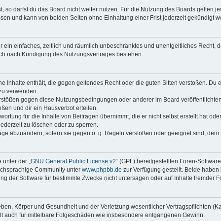
 so darfst du das Board nicht weiter nutzen. Für die Nutzung des Boards gelten jew
sen und kann von beiden Seiten ohne Einhaltung einer Frist jederzeit gekündigt w
ber ein einfaches, zeitlich und räumlich unbeschränktes und unentgeltliches Recht
auch nach Kündigung des Nutzungsvertrages bestehen.
ine Inhalte enthält, die gegen geltendes Recht oder die guten Sitten verstoßen. Du 
 zu verwenden.
erstößen gegen diese Nutzungsbedingungen oder anderer im Board veröffentlichte
ßen und dir ein Hausverbot erteilen.
ortung für die Inhalte von Beiträgen übernimmt, die er nicht selbst erstellt hat od
jederzeit zu löschen oder zu sperren.
räge abzuändern, sofern sie gegen o. g. Regeln verstoßen oder geeignet sind, dem
 unter der „
GNU General Public License v2
“ (GPL) bereitgestellten Foren-Softwar
tschsprachige Community unter
www.phpbb.de
zur Verfügung gestellt. Beide haben 
g der Software für bestimmte Zwecke nicht untersagen oder auf Inhalte fremder F
ben, Körper und Gesundheit und der Verletzung wesentlicher Vertragspflichten (Kard
gilt auch für mittelbare Folgeschäden wie insbesondere entgangenen Gewinn.