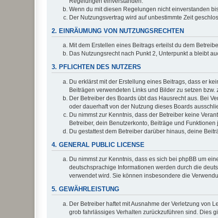
Regelungen einverstanden.
Wenn du mit diesen Regelungen nicht einverstanden bist,
Der Nutzungsvertrag wird auf unbestimmte Zeit geschlos
2. EINRÄUMUNG VON NUTZUNGSRECHTEN
Mit dem Erstellen eines Beitrags erteilst du dem Betrei
Das Nutzungsrecht nach Punkt 2, Unterpunkt a bleibt 
3. PFLICHTEN DES NUTZERS
Du erklärst mit der Erstellung eines Beitrags, dass er ke
Beiträgen verwendeten Links und Bilder zu setzen bzw.
Der Betreiber des Boards übt das Hausrecht aus. Bei V
oder dauerhaft von der Nutzung dieses Boards ausschlie
Du nimmst zur Kenntnis, dass der Betreiber keine Verantw
Betreiber, dein Benutzerkonto, Beiträge und Funktionen 
Du gestattest dem Betreiber darüber hinaus, deine Beit
4. GENERAL PUBLIC LICENSE
Du nimmst zur Kenntnis, dass es sich bei phpBB um eine
deutschsprachige Informationen werden durch die deu
verwendet wird. Sie können insbesondere die Verwendun
5. GEWÄHRLEISTUNG
Der Betreiber haftet mit Ausnahme der Verletzung von Le
grob fahrlässiges Verhalten zurückzuführen sind. Dies 