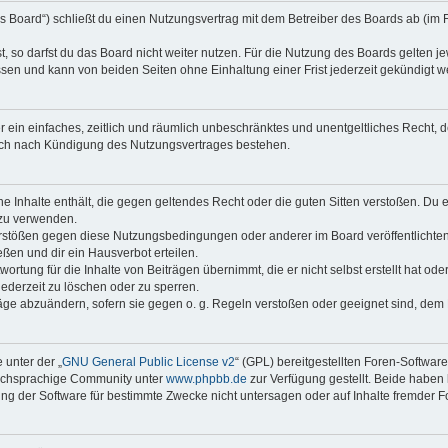
s Board“) schließt du einen Nutzungsvertrag mit dem Betreiber des Boards ab (im 
 so darfst du das Board nicht weiter nutzen. Für die Nutzung des Boards gelten jew
sen und kann von beiden Seiten ohne Einhaltung einer Frist jederzeit gekündigt w
ber ein einfaches, zeitlich und räumlich unbeschränktes und unentgeltliches Recht
auch nach Kündigung des Nutzungsvertrages bestehen.
ine Inhalte enthält, die gegen geltendes Recht oder die guten Sitten verstoßen. Du 
 zu verwenden.
erstößen gegen diese Nutzungsbedingungen oder anderer im Board veröffentlichte
ßen und dir ein Hausverbot erteilen.
ortung für die Inhalte von Beiträgen übernimmt, die er nicht selbst erstellt hat od
jederzeit zu löschen oder zu sperren.
räge abzuändern, sofern sie gegen o. g. Regeln verstoßen oder geeignet sind, dem
 unter der „
GNU General Public License v2
“ (GPL) bereitgestellten Foren-Softwar
tschsprachige Community unter
www.phpbb.de
zur Verfügung gestellt. Beide haben 
g der Software für bestimmte Zwecke nicht untersagen oder auf Inhalte fremder F