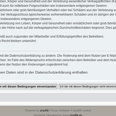
ben, Körper und Gesundheit und der Verletzung wesentlicher Vertragspflichten (Kard
gilt auch für mittelbare Folgeschäden wie insbesondere entgangenen Gewinn.
ätzlichem oder grob fahrlässigem Verhalten oder bei Schäden aus der Verletzung 
 die bei Vertragsschluss typischerweise vorhersehbaren Schäden und im übrigen de
wie insbesondere entgangenen Gewinn.
erletzung von Leben, Körper und Gesundheit oder vorsätzlichem oder grob fahrläs
der Höhe nach auf die vertragstypischen Durchschnittsschäden begrenzt. Dies gi
mäß auch zugunsten der Mitarbeiter und Erfüllungsgehilfen des Betreibers.
 Recht bleiben unberührt.
und die Datenschutzerklärung zu ändern. Die Änderung wird dem Nutzer per E-Mail m
chen. Im Falle des Widerspruchs erlischt das zwischen dem Betreiber und dem Nutze
wenn der Nutzer den Änderungen zugestimmt hat.
en Daten sind in der Datenschutzerklärung enthalten.
Powered by
phpBB
® Forum Software © phpBB Limited
Deutsche Übersetzung durch
phpBB.de