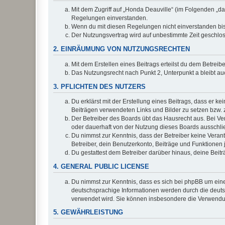
Mit dem Zugriff auf „Honda Deauville“ (im Folgenden „da
Regelungen einverstanden.
Wenn du mit diesen Regelungen nicht einverstanden bist,
Der Nutzungsvertrag wird auf unbestimmte Zeit geschlos
2. EINRÄUMUNG VON NUTZUNGSRECHTEN
Mit dem Erstellen eines Beitrags erteilst du dem Betrei
Das Nutzungsrecht nach Punkt 2, Unterpunkt a bleibt 
3. PFLICHTEN DES NUTZERS
Du erklärst mit der Erstellung eines Beitrags, dass er ke
Beiträgen verwendeten Links und Bilder zu setzen bzw.
Der Betreiber des Boards übt das Hausrecht aus. Bei V
oder dauerhaft von der Nutzung dieses Boards ausschlie
Du nimmst zur Kenntnis, dass der Betreiber keine Verantw
Betreiber, dein Benutzerkonto, Beiträge und Funktionen 
Du gestattest dem Betreiber darüber hinaus, deine Beit
4. GENERAL PUBLIC LICENSE
Du nimmst zur Kenntnis, dass es sich bei phpBB um eine
deutschsprachige Informationen werden durch die deu
verwendet wird. Sie können insbesondere die Verwendun
5. GEWÄHRLEISTUNG