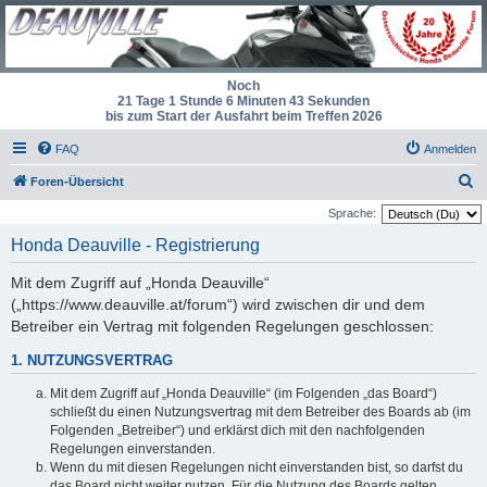
Noch
21 Tage 1 Stunde 6 Minuten 43 Sekunden
bis zum Start der Ausfahrt beim Treffen 2026
FAQ
Anmelden
S
Foren-Übersicht
u
Sprache:
c
Honda Deauville - Registrierung
h
Mit dem Zugriff auf „Honda Deauville“
e
(„https://www.deauville.at/forum“) wird zwischen dir und dem
Betreiber ein Vertrag mit folgenden Regelungen geschlossen:
1. NUTZUNGSVERTRAG
Mit dem Zugriff auf „Honda Deauville“ (im Folgenden „das Board“)
schließt du einen Nutzungsvertrag mit dem Betreiber des Boards ab (im
Folgenden „Betreiber“) und erklärst dich mit den nachfolgenden
Regelungen einverstanden.
Wenn du mit diesen Regelungen nicht einverstanden bist, so darfst du
das Board nicht weiter nutzen. Für die Nutzung des Boards gelten