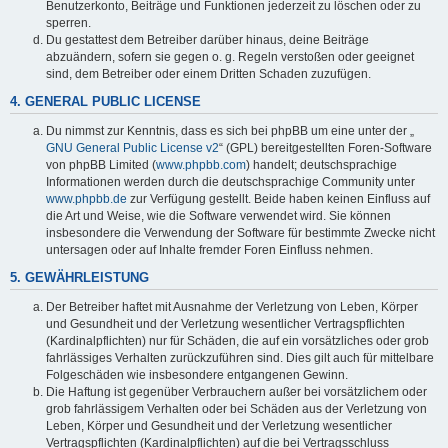
Benutzerkonto, Beiträge und Funktionen jederzeit zu löschen oder zu
sperren.
Du gestattest dem Betreiber darüber hinaus, deine Beiträge
abzuändern, sofern sie gegen o. g. Regeln verstoßen oder geeignet
sind, dem Betreiber oder einem Dritten Schaden zuzufügen.
4. GENERAL PUBLIC LICENSE
Du nimmst zur Kenntnis, dass es sich bei phpBB um eine unter der „
GNU General Public License v2
“ (GPL) bereitgestellten Foren-Software
von phpBB Limited (
www.phpbb.com
) handelt; deutschsprachige
Informationen werden durch die deutschsprachige Community unter
www.phpbb.de
zur Verfügung gestellt. Beide haben keinen Einfluss auf
die Art und Weise, wie die Software verwendet wird. Sie können
insbesondere die Verwendung der Software für bestimmte Zwecke nicht
untersagen oder auf Inhalte fremder Foren Einfluss nehmen.
5. GEWÄHRLEISTUNG
Der Betreiber haftet mit Ausnahme der Verletzung von Leben, Körper
und Gesundheit und der Verletzung wesentlicher Vertragspflichten
(Kardinalpflichten) nur für Schäden, die auf ein vorsätzliches oder grob
fahrlässiges Verhalten zurückzuführen sind. Dies gilt auch für mittelbare
Folgeschäden wie insbesondere entgangenen Gewinn.
Die Haftung ist gegenüber Verbrauchern außer bei vorsätzlichem oder
grob fahrlässigem Verhalten oder bei Schäden aus der Verletzung von
Leben, Körper und Gesundheit und der Verletzung wesentlicher
Vertragspflichten (Kardinalpflichten) auf die bei Vertragsschluss