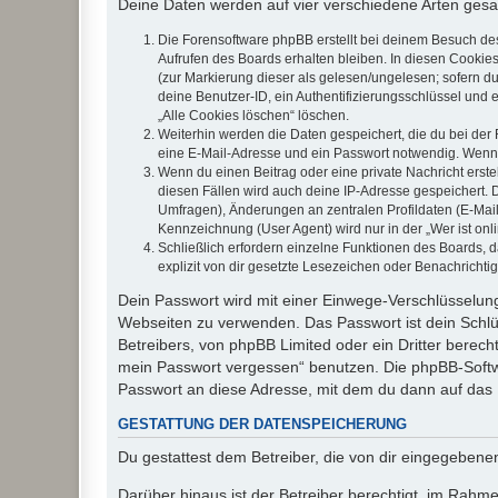
Deine Daten werden auf vier verschiedene Arten ges
Die Forensoftware phpBB erstellt bei deinem Besuch de
Aufrufen des Boards erhalten bleiben. In diesen Cookies
(zur Markierung dieser als gelesen/ungelesen; sofern d
deine Benutzer-ID, ein Authentifizierungsschlüssel und 
„Alle Cookies löschen“ löschen.
Weiterhin werden die Daten gespeichert, die du bei der 
eine E-Mail-Adresse und ein Passwort notwendig. Wenn du
Wenn du einen Beitrag oder eine private Nachricht erste
diesen Fällen wird auch deine IP-Adresse gespeichert. 
Umfragen), Änderungen an zentralen Profildaten (E-Mai
Kennzeichnung (User Agent) wird nur in der „Wer ist onl
Schließlich erfordern einzelne Funktionen des Boards,
explizit von dir gesetzte Lesezeichen oder Benachrichti
Dein Passwort wird mit einer Einwege-Verschlüsselung 
Webseiten zu verwenden. Das Passwort ist dein Schlü
Betreibers, von phpBB Limited oder ein Dritter berec
mein Passwort vergessen“ benutzen. Die phpBB-Softw
Passwort an diese Adresse, mit dem du dann auf das 
GESTATTUNG DER DATENSPEICHERUNG
Du gestattest dem Betreiber, die von dir eingegeben
Darüber hinaus ist der Betreiber berechtigt, im Rahm