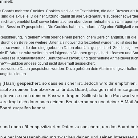
ammelt:
s Boards mehrere Cookies. Cookies sind kleine Textdateien, die dein Browser als
 sind die aktuelle ID deiner Sitzung (damit dir alle Seitenaufrufe zugeordnet werd
u nicht angemeldet bist) sowie Informationen über deine Teilnahme an Umfragen (s
eine Session-ID gespeichert. Die Cookies haben standardmäßig eine Gültigkeit von 
Registrierung, in deinem Profil oder deinem persönlichem Bereich angibst. Für di
rch den Betreiber weitere Daten als notwendig festgelegt wurden, so ist dies für 
llst, so werden die dort eingegebenen Daten ebenfalls gespeichert. Gleiches gilt, 
Die IP-Adresse wird weiterhin bei folgenden Aktionen gespeichert: Löschen und Än
l-Adresse, Kontoaktivierung, Benutzer-Passwort) und gescheiterte Anmeldeversuch
ine?“-Funktion angezeigt und nicht dauerhaft gespeichert.
 dass weitere Daten gespeichert werden. Dazu gehören dein Abstimmungsverhalten
gungsfunktionen.
(Hash) gespeichert, so dass es sicher ist. Jedoch wird dir empfohlen, 
ssel zu deinem Benutzerkonto für das Board, also geh mit ihm sorgsam
htigterweise nach deinem Passwort fragen. Solltest du dein Passwort v
are fragt dich dann nach deinem Benutzernamen und deiner E-Mail-Ad
Board zugreifen kannst.
en und oben näher spezifizierten Daten zu speichern, um das Board bet
en einer Interessenabwägung zwischen deinen und seinen Interessen sow