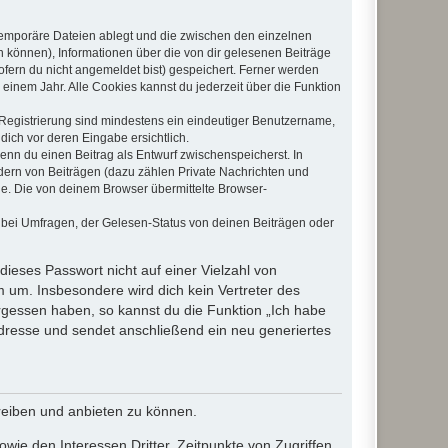
 temporäre Dateien ablegt und die zwischen den einzelnen
en können), Informationen über die von dir gelesenen Beiträge
ofern du nicht angemeldet bist) gespeichert. Ferner werden
einem Jahr. Alle Cookies kannst du jederzeit über die Funktion
e Registrierung sind mindestens ein eindeutiger Benutzername,
dich vor deren Eingabe ersichtlich.
wenn du einen Beitrag als Entwurf zwischenspeicherst. In
dern von Beiträgen (dazu zählen Private Nachrichten und
e. Die von deinem Browser übermittelte Browser-
 bei Umfragen, der Gelesen-Status von deinen Beiträgen oder
dieses Passwort nicht auf einer Vielzahl von
 um. Insbesondere wird dich kein Vertreter des
ergessen haben, so kannst du die Funktion „Ich habe
resse und sendet anschließend ein neu generiertes
reiben und anbieten zu können.
ie den Interessen Dritter, Zeitpunkte von Zugriffen