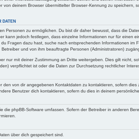
r von deinem Browser übermittelter Browser-Kennung zu speichern, so
R DATEN
n Personen zu ermöglichen. Du bist dir daher bewusst, dass die Daten d
ber kann jedoch festlegen, dass einzelne Informationen nur für einen ei
n du Fragen dazu hast, suche nach entsprechenden Informationen im Fo
n Betreiber und von ihm beauftragte Personen (Administratoren) zugäng
r nur mit deiner Zustimmung an Dritte weitergeben. Dies gilt nicht, s
n) verpflichtet ist oder die Daten zur Durchsetzung rechtlicher Interes
er den von dir angegebenen Kontaktdaten zu kontaktieren, sofern dies 
andere Benutzer dich kontaktieren, sofern du dies in deinem persönliche
, die die phpBB-Software umfassen. Sofern der Betreiber in anderen Be
ormieren.
 Daten über dich gespeichert sind.