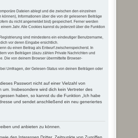
 temporäre Dateien ablegt und die zwischen den einzelnen
en können), Informationen über die von dir gelesenen Beiträge
ofern du nicht angemeldet bist) gespeichert. Ferner werden
einem Jahr. Alle Cookies kannst du jederzeit über die Funktion
e Registrierung sind mindestens ein eindeutiger Benutzername,
dich vor deren Eingabe ersichtlich.
wenn du einen Beitrag als Entwurf zwischenspeicherst. In
dern von Beiträgen (dazu zählen Private Nachrichten und
e. Die von deinem Browser übermittelte Browser-
 bei Umfragen, der Gelesen-Status von deinen Beiträgen oder
dieses Passwort nicht auf einer Vielzahl von
 um. Insbesondere wird dich kein Vertreter des
ergessen haben, so kannst du die Funktion „Ich habe
resse und sendet anschließend ein neu generiertes
reiben und anbieten zu können.
ie den Interessen Dritter, Zeitpunkte von Zugriffen