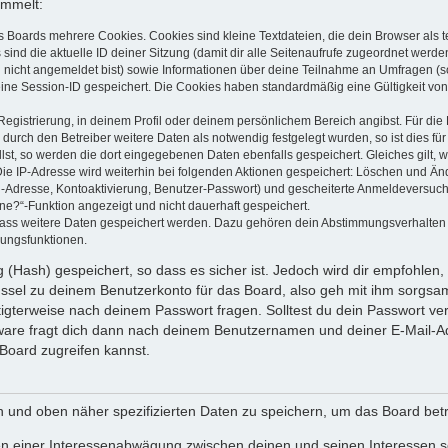
ammelt:
s Boards mehrere Cookies. Cookies sind kleine Textdateien, die dein Browser als
 sind die aktuelle ID deiner Sitzung (damit dir alle Seitenaufrufe zugeordnet werd
u nicht angemeldet bist) sowie Informationen über deine Teilnahme an Umfragen (s
eine Session-ID gespeichert. Die Cookies haben standardmäßig eine Gültigkeit von 
Registrierung, in deinem Profil oder deinem persönlichem Bereich angibst. Für di
rch den Betreiber weitere Daten als notwendig festgelegt wurden, so ist dies für 
llst, so werden die dort eingegebenen Daten ebenfalls gespeichert. Gleiches gilt, 
Die IP-Adresse wird weiterhin bei folgenden Aktionen gespeichert: Löschen und Än
l-Adresse, Kontoaktivierung, Benutzer-Passwort) und gescheiterte Anmeldeversuch
ine?“-Funktion angezeigt und nicht dauerhaft gespeichert.
 dass weitere Daten gespeichert werden. Dazu gehören dein Abstimmungsverhalten
gungsfunktionen.
(Hash) gespeichert, so dass es sicher ist. Jedoch wird dir empfohlen, 
ssel zu deinem Benutzerkonto für das Board, also geh mit ihm sorgsam
htigterweise nach deinem Passwort fragen. Solltest du dein Passwort v
are fragt dich dann nach deinem Benutzernamen und deiner E-Mail-Ad
Board zugreifen kannst.
en und oben näher spezifizierten Daten zu speichern, um das Board bet
en einer Interessenabwägung zwischen deinen und seinen Interessen sow