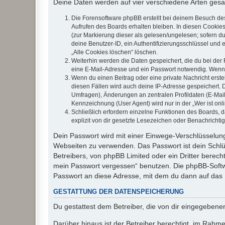
Deine Daten werden auf vier verschiedene Arten ges
Die Forensoftware phpBB erstellt bei deinem Besuch de
Aufrufen des Boards erhalten bleiben. In diesen Cookies
(zur Markierung dieser als gelesen/ungelesen; sofern d
deine Benutzer-ID, ein Authentifizierungsschlüssel und 
„Alle Cookies löschen“ löschen.
Weiterhin werden die Daten gespeichert, die du bei der 
eine E-Mail-Adresse und ein Passwort notwendig. Wenn du
Wenn du einen Beitrag oder eine private Nachricht erste
diesen Fällen wird auch deine IP-Adresse gespeichert. 
Umfragen), Änderungen an zentralen Profildaten (E-Mai
Kennzeichnung (User Agent) wird nur in der „Wer ist onl
Schließlich erfordern einzelne Funktionen des Boards,
explizit von dir gesetzte Lesezeichen oder Benachrichti
Dein Passwort wird mit einer Einwege-Verschlüsselung 
Webseiten zu verwenden. Das Passwort ist dein Schlü
Betreibers, von phpBB Limited oder ein Dritter berec
mein Passwort vergessen“ benutzen. Die phpBB-Softw
Passwort an diese Adresse, mit dem du dann auf das 
GESTATTUNG DER DATENSPEICHERUNG
Du gestattest dem Betreiber, die von dir eingegeben
Darüber hinaus ist der Betreiber berechtigt, im Rahm