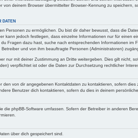
r von deinem Browser übermittelter Browser-Kennung zu speichern, so
R DATEN
n Personen zu ermöglichen. Du bist dir daher bewusst, dass die Daten d
ber kann jedoch festlegen, dass einzelne Informationen nur für einen ei
n du Fragen dazu hast, suche nach entsprechenden Informationen im Fo
n Betreiber und von ihm beauftragte Personen (Administratoren) zugäng
r nur mit deiner Zustimmung an Dritte weitergeben. Dies gilt nicht, s
n) verpflichtet ist oder die Daten zur Durchsetzung rechtlicher Interes
er den von dir angegebenen Kontaktdaten zu kontaktieren, sofern dies 
andere Benutzer dich kontaktieren, sofern du dies in deinem persönliche
, die die phpBB-Software umfassen. Sofern der Betreiber in anderen Be
ormieren.
 Daten über dich gespeichert sind.