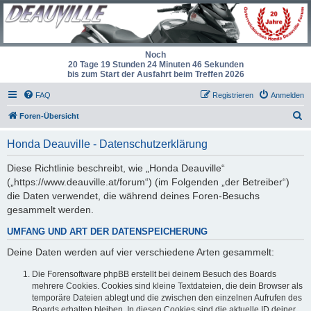
Noch
20 Tage 19 Stunden 24 Minuten 46 Sekunden
bis zum Start der Ausfahrt beim Treffen 2026
FAQ
Registrieren
Anmelden
S
Foren-Übersicht
u
Honda Deauville - Datenschutzerklärung
c
h
Diese Richtlinie beschreibt, wie „Honda Deauville“
(„https://www.deauville.at/forum“) (im Folgenden „der Betreiber“)
e
die Daten verwendet, die während deines Foren-Besuchs
gesammelt werden.
UMFANG UND ART DER DATENSPEICHERUNG
Deine Daten werden auf vier verschiedene Arten gesammelt:
Die Forensoftware phpBB erstellt bei deinem Besuch des Boards
mehrere Cookies. Cookies sind kleine Textdateien, die dein Browser als
temporäre Dateien ablegt und die zwischen den einzelnen Aufrufen des
Boards erhalten bleiben. In diesen Cookies sind die aktuelle ID deiner