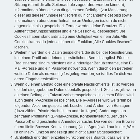
Sitzung (damit dir alle Seitenaufrufe zugeordnet werden können),
Informationen über die von dir gelesenen Beiträge (zur Markierung
dieser als gelesen/ungelesen; sofern du nicht angemeldet bist) sowie
Informationen über deine Teilnahme an Umfragen (sofern du nicht
angemeldet bist) gespeichert. Ferner werden deine Benutzer-ID, ein
Authentifizierungsschlüssel und eine Session-ID gespeichert. Die
Cookies haben standardmäßig eine Gültigkeit von einem Jahr. Alle
Cookies kannst du jederzeit über die Funktion „Alle Cookies löschen“
löschen.
Weiterhin werden die Daten gespeichert, die du bei der Registrierung,
in deinem Profil oder deinem persönlichem Bereich angibst. Für die
Registrierung sind mindestens ein eindeutiger Benutzername, eine E-
Mail-Adresse und ein Passwort notwendig. Wenn durch den Betreiber
weitere Daten als notwendig festgelegt wurden, so ist dies für dich vor
deren Eingabe ersichtlich.
Wenn du einen Beitrag oder eine private Nachricht erstellst, so werden
die dort eingegebenen Daten ebenfalls gespeichert. Gleiches gilt, wenn
du einen Beitrag als Entwurf zwischenspeicherst. In diesen Fällen wird
auch deine IP-Adresse gespeichert. Die IP-Adresse wird weiterhin bei
folgenden Aktionen gespeichert: Löschen und Ändern von Beiträgen
(dazu zählen Private Nachrichten und Umfragen), Änderungen an
zentralen Profildaten (E-Mail-Adresse, Kontoaktivierung, Benutzer-
Passwort) und gescheiterte Anmeldeversuche. Die von deinem Browser
übermittelte Browser-Kennzeichnung (User Agent) wird nur in der „Wer
ist online?“-Funktion angezeigt und nicht dauerhaft gespeichert.
Schließlich erfordern einzelne Funktionen des Boards, dass weitere