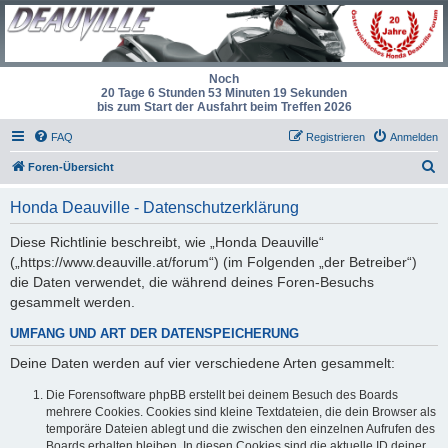
Noch
20 Tage 6 Stunden 53 Minuten 19 Sekunden
bis zum Start der Ausfahrt beim Treffen 2026
FAQ
Registrieren
Anmelden
S
Foren-Übersicht
u
Honda Deauville - Datenschutzerklärung
c
h
Diese Richtlinie beschreibt, wie „Honda Deauville“
(„https://www.deauville.at/forum“) (im Folgenden „der Betreiber“)
e
die Daten verwendet, die während deines Foren-Besuchs
gesammelt werden.
UMFANG UND ART DER DATENSPEICHERUNG
Deine Daten werden auf vier verschiedene Arten gesammelt:
Die Forensoftware phpBB erstellt bei deinem Besuch des Boards
mehrere Cookies. Cookies sind kleine Textdateien, die dein Browser als
temporäre Dateien ablegt und die zwischen den einzelnen Aufrufen des
Boards erhalten bleiben. In diesen Cookies sind die aktuelle ID deiner