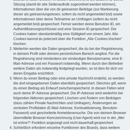
Sitzung (damit dir alle Seitenaufrufe zugeordnet werden können),
Informationen über die von dir gelesenen Beiträge (zur Markierung
dieser als gelesen/ungelesen; sofern du nicht angemeldet bist) sowie
Informationen über deine Teilnahme an Umfragen (sofern du nicht
angemeldet bist) gespeichert. Ferner werden deine Benutzer-ID, ein
Authentifizierungsschlüssel und eine Session-ID gespeichert. Die
Cookies haben standardmäßig eine Gültigkeit von einem Jahr. Alle
Cookies kannst du jederzeit über die Funktion „Alle Cookies löschen“
löschen.
Weiterhin werden die Daten gespeichert, die du bei der Registrierung,
in deinem Profil oder deinem persönlichem Bereich angibst. Für die
Registrierung sind mindestens ein eindeutiger Benutzername, eine E-
Mail-Adresse und ein Passwort notwendig. Wenn durch den Betreiber
weitere Daten als notwendig festgelegt wurden, so ist dies für dich vor
deren Eingabe ersichtlich.
Wenn du einen Beitrag oder eine private Nachricht erstellst, so werden
die dort eingegebenen Daten ebenfalls gespeichert. Gleiches gilt, wenn
du einen Beitrag als Entwurf zwischenspeicherst. In diesen Fällen wird
auch deine IP-Adresse gespeichert. Die IP-Adresse wird weiterhin bei
folgenden Aktionen gespeichert: Löschen und Ändern von Beiträgen
(dazu zählen Private Nachrichten und Umfragen), Änderungen an
zentralen Profildaten (E-Mail-Adresse, Kontoaktivierung, Benutzer-
Passwort) und gescheiterte Anmeldeversuche. Die von deinem Browser
übermittelte Browser-Kennzeichnung (User Agent) wird nur in der „Wer
ist online?“-Funktion angezeigt und nicht dauerhaft gespeichert.
Schließlich erfordern einzelne Funktionen des Boards, dass weitere