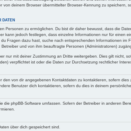
r von deinem Browser übermittelter Browser-Kennung zu speichern, so
R DATEN
n Personen zu ermöglichen. Du bist dir daher bewusst, dass die Daten d
ber kann jedoch festlegen, dass einzelne Informationen nur für einen ei
n du Fragen dazu hast, suche nach entsprechenden Informationen im Fo
n Betreiber und von ihm beauftragte Personen (Administratoren) zugäng
r nur mit deiner Zustimmung an Dritte weitergeben. Dies gilt nicht, s
n) verpflichtet ist oder die Daten zur Durchsetzung rechtlicher Interes
er den von dir angegebenen Kontaktdaten zu kontaktieren, sofern dies 
andere Benutzer dich kontaktieren, sofern du dies in deinem persönliche
, die die phpBB-Software umfassen. Sofern der Betreiber in anderen Be
ormieren.
 Daten über dich gespeichert sind.