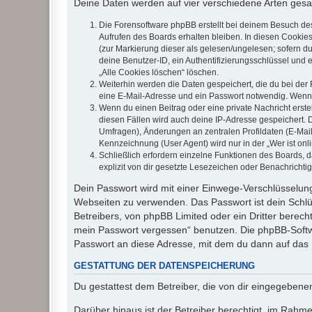
Deine Daten werden auf vier verschiedene Arten ges
Die Forensoftware phpBB erstellt bei deinem Besuch de
Aufrufen des Boards erhalten bleiben. In diesen Cookies
(zur Markierung dieser als gelesen/ungelesen; sofern d
deine Benutzer-ID, ein Authentifizierungsschlüssel und 
„Alle Cookies löschen“ löschen.
Weiterhin werden die Daten gespeichert, die du bei der 
eine E-Mail-Adresse und ein Passwort notwendig. Wenn du
Wenn du einen Beitrag oder eine private Nachricht erste
diesen Fällen wird auch deine IP-Adresse gespeichert. 
Umfragen), Änderungen an zentralen Profildaten (E-Mai
Kennzeichnung (User Agent) wird nur in der „Wer ist onl
Schließlich erfordern einzelne Funktionen des Boards,
explizit von dir gesetzte Lesezeichen oder Benachrichti
Dein Passwort wird mit einer Einwege-Verschlüsselung 
Webseiten zu verwenden. Das Passwort ist dein Schlü
Betreibers, von phpBB Limited oder ein Dritter berec
mein Passwort vergessen“ benutzen. Die phpBB-Softw
Passwort an diese Adresse, mit dem du dann auf das 
GESTATTUNG DER DATENSPEICHERUNG
Du gestattest dem Betreiber, die von dir eingegeben
Darüber hinaus ist der Betreiber berechtigt, im Rahm