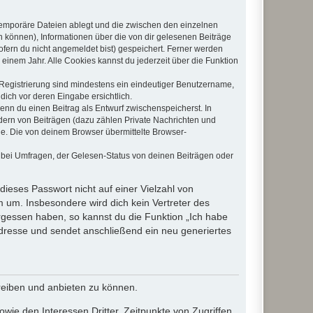
 temporäre Dateien ablegt und die zwischen den einzelnen
en können), Informationen über die von dir gelesenen Beiträge
ofern du nicht angemeldet bist) gespeichert. Ferner werden
einem Jahr. Alle Cookies kannst du jederzeit über die Funktion
e Registrierung sind mindestens ein eindeutiger Benutzername,
dich vor deren Eingabe ersichtlich.
wenn du einen Beitrag als Entwurf zwischenspeicherst. In
dern von Beiträgen (dazu zählen Private Nachrichten und
e. Die von deinem Browser übermittelte Browser-
 bei Umfragen, der Gelesen-Status von deinen Beiträgen oder
dieses Passwort nicht auf einer Vielzahl von
 um. Insbesondere wird dich kein Vertreter des
ergessen haben, so kannst du die Funktion „Ich habe
resse und sendet anschließend ein neu generiertes
reiben und anbieten zu können.
ie den Interessen Dritter, Zeitpunkte von Zugriffen