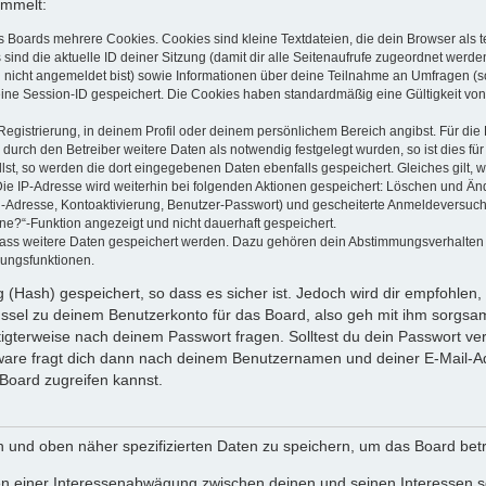
ammelt:
s Boards mehrere Cookies. Cookies sind kleine Textdateien, die dein Browser als
 sind die aktuelle ID deiner Sitzung (damit dir alle Seitenaufrufe zugeordnet werd
u nicht angemeldet bist) sowie Informationen über deine Teilnahme an Umfragen (s
eine Session-ID gespeichert. Die Cookies haben standardmäßig eine Gültigkeit von 
Registrierung, in deinem Profil oder deinem persönlichem Bereich angibst. Für di
rch den Betreiber weitere Daten als notwendig festgelegt wurden, so ist dies für 
llst, so werden die dort eingegebenen Daten ebenfalls gespeichert. Gleiches gilt, 
Die IP-Adresse wird weiterhin bei folgenden Aktionen gespeichert: Löschen und Än
l-Adresse, Kontoaktivierung, Benutzer-Passwort) und gescheiterte Anmeldeversuch
ine?“-Funktion angezeigt und nicht dauerhaft gespeichert.
 dass weitere Daten gespeichert werden. Dazu gehören dein Abstimmungsverhalten
gungsfunktionen.
(Hash) gespeichert, so dass es sicher ist. Jedoch wird dir empfohlen, 
ssel zu deinem Benutzerkonto für das Board, also geh mit ihm sorgsam
htigterweise nach deinem Passwort fragen. Solltest du dein Passwort v
are fragt dich dann nach deinem Benutzernamen und deiner E-Mail-Ad
Board zugreifen kannst.
en und oben näher spezifizierten Daten zu speichern, um das Board bet
en einer Interessenabwägung zwischen deinen und seinen Interessen sow