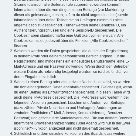
Sitzung (damit dir alle Seitenaufrufe zugeordnet werden können),
Informationen über die von dir gelesenen Beiträge (zur Markierung
dieser als gelesen/ungelesen; sofern du nicht angemeldet bist) sowie
Informationen über deine Teilnahme an Umfragen (sofern du nicht
angemeldet bist) gespeichert. Ferner werden deine Benutzer-ID, ein
Authentifizierungsschlüssel und eine Session-ID gespeichert. Die
Cookies haben standardmäßig eine Gültigkeit von einem Jahr. Alle
Cookies kannst du jederzeit über die Funktion „Alle Cookies löschen“
löschen.
Weiterhin werden die Daten gespeichert, die du bei der Registrierung,
in deinem Profil oder deinem persönlichem Bereich angibst. Für die
Registrierung sind mindestens ein eindeutiger Benutzername, eine E-
Mail-Adresse und ein Passwort notwendig. Wenn durch den Betreiber
weitere Daten als notwendig festgelegt wurden, so ist dies für dich vor
deren Eingabe ersichtlich.
Wenn du einen Beitrag oder eine private Nachricht erstellst, so werden
die dort eingegebenen Daten ebenfalls gespeichert. Gleiches gilt, wenn
du einen Beitrag als Entwurf zwischenspeicherst. In diesen Fällen wird
auch deine IP-Adresse gespeichert. Die IP-Adresse wird weiterhin bei
folgenden Aktionen gespeichert: Löschen und Ändern von Beiträgen
(dazu zählen Private Nachrichten und Umfragen), Änderungen an
zentralen Profildaten (E-Mail-Adresse, Kontoaktivierung, Benutzer-
Passwort) und gescheiterte Anmeldeversuche. Die von deinem Browser
übermittelte Browser-Kennzeichnung (User Agent) wird nur in der „Wer
ist online?“-Funktion angezeigt und nicht dauerhaft gespeichert.
Schließlich erfordern einzelne Funktionen des Boards, dass weitere