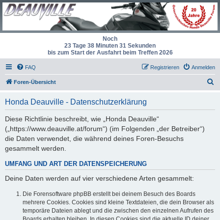
Noch
23 Tage 38 Minuten 31 Sekunden
bis zum Start der Ausfahrt beim Treffen 2026
FAQ
Registrieren
Anmelden
S
Foren-Übersicht
u
Honda Deauville - Datenschutzerklärung
c
h
Diese Richtlinie beschreibt, wie „Honda Deauville“
(„https://www.deauville.at/forum“) (im Folgenden „der Betreiber“)
e
die Daten verwendet, die während deines Foren-Besuchs
gesammelt werden.
UMFANG UND ART DER DATENSPEICHERUNG
Deine Daten werden auf vier verschiedene Arten gesammelt:
Die Forensoftware phpBB erstellt bei deinem Besuch des Boards
mehrere Cookies. Cookies sind kleine Textdateien, die dein Browser als
temporäre Dateien ablegt und die zwischen den einzelnen Aufrufen des
Boards erhalten bleiben. In diesen Cookies sind die aktuelle ID deiner