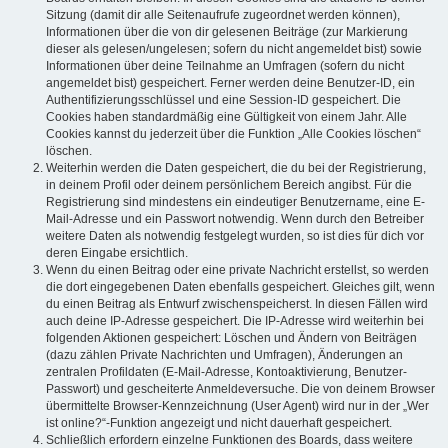
Sitzung (damit dir alle Seitenaufrufe zugeordnet werden können),
Informationen über die von dir gelesenen Beiträge (zur Markierung
dieser als gelesen/ungelesen; sofern du nicht angemeldet bist) sowie
Informationen über deine Teilnahme an Umfragen (sofern du nicht
angemeldet bist) gespeichert. Ferner werden deine Benutzer-ID, ein
Authentifizierungsschlüssel und eine Session-ID gespeichert. Die
Cookies haben standardmäßig eine Gültigkeit von einem Jahr. Alle
Cookies kannst du jederzeit über die Funktion „Alle Cookies löschen“
löschen.
Weiterhin werden die Daten gespeichert, die du bei der Registrierung,
in deinem Profil oder deinem persönlichem Bereich angibst. Für die
Registrierung sind mindestens ein eindeutiger Benutzername, eine E-
Mail-Adresse und ein Passwort notwendig. Wenn durch den Betreiber
weitere Daten als notwendig festgelegt wurden, so ist dies für dich vor
deren Eingabe ersichtlich.
Wenn du einen Beitrag oder eine private Nachricht erstellst, so werden
die dort eingegebenen Daten ebenfalls gespeichert. Gleiches gilt, wenn
du einen Beitrag als Entwurf zwischenspeicherst. In diesen Fällen wird
auch deine IP-Adresse gespeichert. Die IP-Adresse wird weiterhin bei
folgenden Aktionen gespeichert: Löschen und Ändern von Beiträgen
(dazu zählen Private Nachrichten und Umfragen), Änderungen an
zentralen Profildaten (E-Mail-Adresse, Kontoaktivierung, Benutzer-
Passwort) und gescheiterte Anmeldeversuche. Die von deinem Browser
übermittelte Browser-Kennzeichnung (User Agent) wird nur in der „Wer
ist online?“-Funktion angezeigt und nicht dauerhaft gespeichert.
Schließlich erfordern einzelne Funktionen des Boards, dass weitere