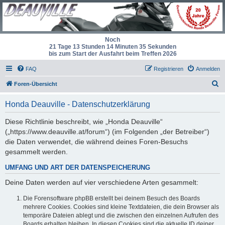
Noch
21 Tage 13 Stunden 14 Minuten 35 Sekunden
bis zum Start der Ausfahrt beim Treffen 2026
FAQ
Registrieren
Anmelden
S
Foren-Übersicht
u
Honda Deauville - Datenschutzerklärung
c
h
Diese Richtlinie beschreibt, wie „Honda Deauville“
(„https://www.deauville.at/forum“) (im Folgenden „der Betreiber“)
e
die Daten verwendet, die während deines Foren-Besuchs
gesammelt werden.
UMFANG UND ART DER DATENSPEICHERUNG
Deine Daten werden auf vier verschiedene Arten gesammelt:
Die Forensoftware phpBB erstellt bei deinem Besuch des Boards
mehrere Cookies. Cookies sind kleine Textdateien, die dein Browser als
temporäre Dateien ablegt und die zwischen den einzelnen Aufrufen des
Boards erhalten bleiben. In diesen Cookies sind die aktuelle ID deiner