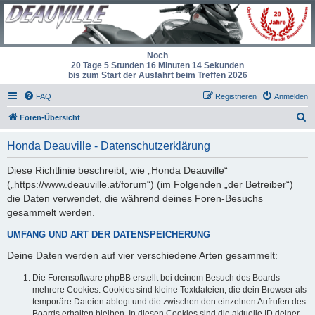
Noch
20 Tage 5 Stunden 16 Minuten 14 Sekunden
bis zum Start der Ausfahrt beim Treffen 2026
FAQ
Registrieren
Anmelden
S
Foren-Übersicht
u
Honda Deauville - Datenschutzerklärung
c
h
Diese Richtlinie beschreibt, wie „Honda Deauville“
(„https://www.deauville.at/forum“) (im Folgenden „der Betreiber“)
e
die Daten verwendet, die während deines Foren-Besuchs
gesammelt werden.
UMFANG UND ART DER DATENSPEICHERUNG
Deine Daten werden auf vier verschiedene Arten gesammelt:
Die Forensoftware phpBB erstellt bei deinem Besuch des Boards
mehrere Cookies. Cookies sind kleine Textdateien, die dein Browser als
temporäre Dateien ablegt und die zwischen den einzelnen Aufrufen des
Boards erhalten bleiben. In diesen Cookies sind die aktuelle ID deiner