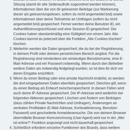
Sitzung (damit dir alle Seitenaufrufe zugeordnet werden können),
Informationen über die von dir gelesenen Beiträge (zur Markierung
dieser als gelesen/ungelesen; sofern du nicht angemeldet bist) sowie
Informationen über deine Teilnahme an Umfragen (sofern du nicht
angemeldet bist) gespeichert. Ferner werden deine Benutzer-ID, ein
Authentifizierungsschlüssel und eine Session-ID gespeichert. Die
Cookies haben standardmäßig eine Gültigkeit von einem Jahr. Alle
Cookies kannst du jederzeit über die Funktion „Alle Cookies löschen“
löschen.
Weiterhin werden die Daten gespeichert, die du bei der Registrierung,
in deinem Profil oder deinem persönlichem Bereich angibst. Für die
Registrierung sind mindestens ein eindeutiger Benutzername, eine E-
Mail-Adresse und ein Passwort notwendig. Wenn durch den Betreiber
weitere Daten als notwendig festgelegt wurden, so ist dies für dich vor
deren Eingabe ersichtlich.
Wenn du einen Beitrag oder eine private Nachricht erstellst, so werden
die dort eingegebenen Daten ebenfalls gespeichert. Gleiches gilt, wenn
du einen Beitrag als Entwurf zwischenspeicherst. In diesen Fällen wird
auch deine IP-Adresse gespeichert. Die IP-Adresse wird weiterhin bei
folgenden Aktionen gespeichert: Löschen und Ändern von Beiträgen
(dazu zählen Private Nachrichten und Umfragen), Änderungen an
zentralen Profildaten (E-Mail-Adresse, Kontoaktivierung, Benutzer-
Passwort) und gescheiterte Anmeldeversuche. Die von deinem Browser
übermittelte Browser-Kennzeichnung (User Agent) wird nur in der „Wer
ist online?“-Funktion angezeigt und nicht dauerhaft gespeichert.
Schließlich erfordern einzelne Funktionen des Boards, dass weitere