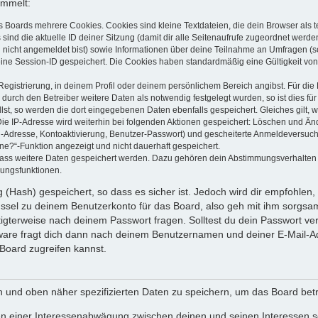
ammelt:
s Boards mehrere Cookies. Cookies sind kleine Textdateien, die dein Browser als
 sind die aktuelle ID deiner Sitzung (damit dir alle Seitenaufrufe zugeordnet werd
u nicht angemeldet bist) sowie Informationen über deine Teilnahme an Umfragen (s
eine Session-ID gespeichert. Die Cookies haben standardmäßig eine Gültigkeit von 
Registrierung, in deinem Profil oder deinem persönlichem Bereich angibst. Für di
rch den Betreiber weitere Daten als notwendig festgelegt wurden, so ist dies für 
llst, so werden die dort eingegebenen Daten ebenfalls gespeichert. Gleiches gilt, 
Die IP-Adresse wird weiterhin bei folgenden Aktionen gespeichert: Löschen und Än
l-Adresse, Kontoaktivierung, Benutzer-Passwort) und gescheiterte Anmeldeversuch
ine?“-Funktion angezeigt und nicht dauerhaft gespeichert.
 dass weitere Daten gespeichert werden. Dazu gehören dein Abstimmungsverhalten
gungsfunktionen.
(Hash) gespeichert, so dass es sicher ist. Jedoch wird dir empfohlen, 
ssel zu deinem Benutzerkonto für das Board, also geh mit ihm sorgsam
htigterweise nach deinem Passwort fragen. Solltest du dein Passwort v
are fragt dich dann nach deinem Benutzernamen und deiner E-Mail-Ad
Board zugreifen kannst.
en und oben näher spezifizierten Daten zu speichern, um das Board bet
en einer Interessenabwägung zwischen deinen und seinen Interessen sow