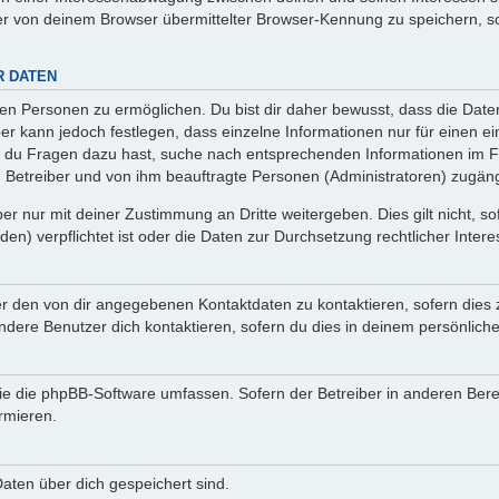
r von deinem Browser übermittelter Browser-Kennung zu speichern, so
R DATEN
n Personen zu ermöglichen. Du bist dir daher bewusst, dass die Daten d
ber kann jedoch festlegen, dass einzelne Informationen nur für einen ei
n du Fragen dazu hast, suche nach entsprechenden Informationen im Fo
n Betreiber und von ihm beauftragte Personen (Administratoren) zugäng
r nur mit deiner Zustimmung an Dritte weitergeben. Dies gilt nicht, s
n) verpflichtet ist oder die Daten zur Durchsetzung rechtlicher Interes
er den von dir angegebenen Kontaktdaten zu kontaktieren, sofern dies 
andere Benutzer dich kontaktieren, sofern du dies in deinem persönliche
, die die phpBB-Software umfassen. Sofern der Betreiber in anderen Be
ormieren.
 Daten über dich gespeichert sind.