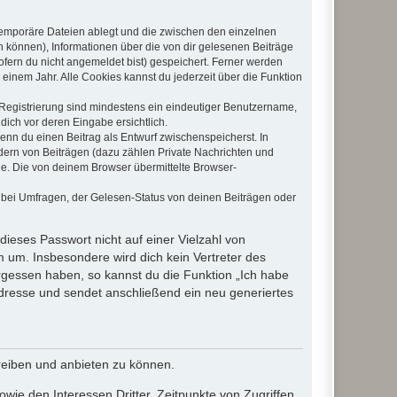
 temporäre Dateien ablegt und die zwischen den einzelnen
en können), Informationen über die von dir gelesenen Beiträge
ofern du nicht angemeldet bist) gespeichert. Ferner werden
einem Jahr. Alle Cookies kannst du jederzeit über die Funktion
e Registrierung sind mindestens ein eindeutiger Benutzername,
dich vor deren Eingabe ersichtlich.
wenn du einen Beitrag als Entwurf zwischenspeicherst. In
dern von Beiträgen (dazu zählen Private Nachrichten und
e. Die von deinem Browser übermittelte Browser-
 bei Umfragen, der Gelesen-Status von deinen Beiträgen oder
dieses Passwort nicht auf einer Vielzahl von
 um. Insbesondere wird dich kein Vertreter des
ergessen haben, so kannst du die Funktion „Ich habe
resse und sendet anschließend ein neu generiertes
reiben und anbieten zu können.
ie den Interessen Dritter, Zeitpunkte von Zugriffen