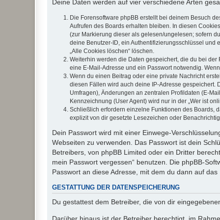
Deine Daten werden auf vier verschiedene Arten ges
Die Forensoftware phpBB erstellt bei deinem Besuch de
Aufrufen des Boards erhalten bleiben. In diesen Cookies
(zur Markierung dieser als gelesen/ungelesen; sofern d
deine Benutzer-ID, ein Authentifizierungsschlüssel und 
„Alle Cookies löschen“ löschen.
Weiterhin werden die Daten gespeichert, die du bei der 
eine E-Mail-Adresse und ein Passwort notwendig. Wenn du
Wenn du einen Beitrag oder eine private Nachricht erste
diesen Fällen wird auch deine IP-Adresse gespeichert. 
Umfragen), Änderungen an zentralen Profildaten (E-Mai
Kennzeichnung (User Agent) wird nur in der „Wer ist onl
Schließlich erfordern einzelne Funktionen des Boards,
explizit von dir gesetzte Lesezeichen oder Benachrichti
Dein Passwort wird mit einer Einwege-Verschlüsselung 
Webseiten zu verwenden. Das Passwort ist dein Schlü
Betreibers, von phpBB Limited oder ein Dritter berec
mein Passwort vergessen“ benutzen. Die phpBB-Softw
Passwort an diese Adresse, mit dem du dann auf das 
GESTATTUNG DER DATENSPEICHERUNG
Du gestattest dem Betreiber, die von dir eingegeben
Darüber hinaus ist der Betreiber berechtigt, im Rahm