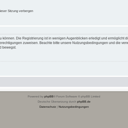
ieser Sitzung verbergen
 können. Die Registrierung ist in wenigen Augenblicken erledigt und ermöglicht di
 Berechtigungen zuweisen. Beachte bitte unsere Nutzungsbedingungen und die verwa
d bewegst.
Powered by
phpBB
® Forum Software © phpBB Limited
Deutsche Übersetzung durch
phpBB.de
Datenschutz
|
Nutzungsbedingungen