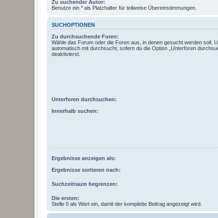
Zu suchender Autor:
Benutze ein * als Platzhalter für teilweise Übereinstimmungen.
SUCHOPTIONEN
Zu durchsuchende Foren:
Wähle das Forum oder die Foren aus, in denen gesucht werden soll. 
automatisch mit durchsucht, sofern du die Option „Unterforen durchsu
deaktivierst.
Unterforen durchsuchen:
Innerhalb suchen:
Ergebnisse anzeigen als:
Ergebnisse sortieren nach:
Suchzeitraum begrenzen:
Die ersten:
Stelle 0 als Wert ein, damit der komplette Beitrag angezeigt wird.