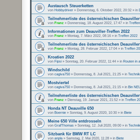
Austausch Steuerketten
von
Hobbydriver
»
Donnerstag, 6. Oktober 2022, 20:32
» in
Teilnehmerliste des österreichischen Deauviller
von
Franz
»
Donnerstag, 18. August 2022, 17:47
» in
Treffe
Informationen zum Deauviller-Treffen 2022
von
Franz
»
Montag, 7. März 2022, 08:16
» in
Treffen 2022
Teilnehmerliste des österreichischen Deauviller
von
Franz
»
Montag, 28. Februar 2022, 17:04
» in
Treffen 2
Kroatien 2022
von
Fipsi
»
Sonntag, 20. Februar 2022, 11:44
» in
Routen in 
Windschild
von
cagiva750
»
Donnerstag, 8. Juli 2021, 21:25
» in
Techni
Mostviertel
von
cagiva750
»
Donnerstag, 8. Juli 2021, 21:15
» in
Bin NEU
Teilnehmerliste des österreichischen Deauviller
von
Franz
»
Dienstag, 19. Januar 2021, 21:52
» in
Treffen 2
Honda NT Deauville 650
von
Boernie
»
Sonntag, 9. August 2020, 10:30
» in
Biete
Meine 650 Ville entdrosseln
von
GrafThomas
»
Sonntag, 12. Juli 2020, 09:00
» in
Techni
Sitzbank für BMW RT LC
von
anpla
»
Samstag, 2. Mai 2020, 11:28
» in
Biete