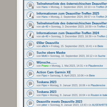
Teilnehmerliste des österreichischen Deauviller
von
Hans
»
Montag, 2. September 2024, 10:10
» in
Treffen 
Informationen zum Deauviller-Treffen 2025
von
Hans
»
Montag, 2. September 2024, 09:57
» in
Treffen 
Teilnehmerliste des österreichischen Deauviller
von
ub-40
»
Sonntag, 3. Dezember 2023, 16:59
» in
Treffen 
Informationen zum Deauviller-Treffen 2024
von
ub-40
»
Sonntag, 3. Dezember 2023, 16:39
» in
Treffen 
650er Deauville
von
aflicht
»
Freitag, 15. September 2023, 16:41
» in
Biete
Suche obere Maske
von
MoKl
»
Sonntag, 10. September 2023, 16:12
» in
Suche
Wünsche.......
von
Franz
»
Montag, 1. Mai 2023, 14:31
» in
Plauderecke
Action Cam Garmin XE
von
Fipsi
»
Samstag, 8. April 2023, 10:06
» in
Biete
Toskana 2023
von
Fipsi
»
Montag, 9. Januar 2023, 16:06
» in
Plauderecke
Toskana 2023
von
Fipsi
»
Montag, 9. Januar 2023, 16:04
» in
Routen in Itali
Deauville meets Deauville 2023
von
pitter
»
Sonntag, 8. Januar 2023, 13:43
» in
AUSFAHRT