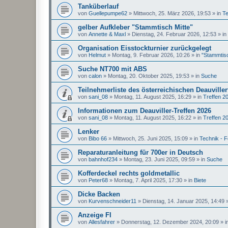
Tanküberlauf
von
Guellepumpe62
»
Mittwoch, 25. März 2026, 19:53
» in
Te
gelber Aufkleber "Stammtisch Mitte"
von
Annette & Maxl
»
Dienstag, 24. Februar 2026, 12:53
» in
Organisation Eisstockturnier zurückgelegt
von
Helmut
»
Montag, 9. Februar 2026, 10:26
» in
"Stammtisc
Suche NT700 mit ABS
von
calon
»
Montag, 20. Oktober 2025, 19:53
» in
Suche
Teilnehmerliste des österreichischen Deauviller
von
sani_08
»
Montag, 11. August 2025, 16:29
» in
Treffen 2
Informationen zum Deauviller-Treffen 2026
von
sani_08
»
Montag, 11. August 2025, 16:22
» in
Treffen 2
Lenker
von
Bibo 66
»
Mittwoch, 25. Juni 2025, 15:09
» in
Technik - 
Reparaturanleitung für 700er in Deutsch
von
bahnhof234
»
Montag, 23. Juni 2025, 09:59
» in
Suche
Kofferdeckel rechts goldmetallic
von
Peter68
»
Montag, 7. April 2025, 17:30
» in
Biete
Dicke Backen
von
Kurvenschneider11
»
Dienstag, 14. Januar 2025, 14:49
»
Anzeige FI
von
Allesfahrer
»
Donnerstag, 12. Dezember 2024, 20:09
» i