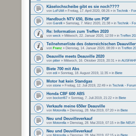
Käselochscheibe gibt es sie noch????
von
LoFüWi
»
Freitag, 17. April 2020, 08:26
» in
Technik - F
Handbuch NTV 650, Bitte um PDF
von
Garelli
»
Samstag, 7. März 2020, 21:38
» in
Technik - F
Re: Information zum Treffen 2020
von
weck
»
Mittwoch, 22. Januar 2020, 12:59
» in
Treffen 20
Teilnehmerliste des österreichischen Deauviller
von
Franz
»
Dienstag, 14. Januar 2020, 08:09
» in
Treffen 2
Deauville meets Deauville 2020
von
pitter
»
Mittwoch, 16. Oktober 2019, 20:31
» in
AUSFAH
Biete 700 mit Abs
von
edi
»
Sonntag, 18. August 2019, 11:35
» in
Biete
Motor hat kein Standgas
von
stone
»
Freitag, 12. Juli 2019, 22:49
» in
Technik - Foru
Honda CBF 600 ABS
von
bockerl67
»
Sonntag, 7. Juli 2019, 21:22
» in
Biete
Verkaufe meine 650er Deauville
von
Motorella
»
Dienstag, 28. Mai 2019, 07:20
» in
Biete
Neu und Deuvilleverkauf
von
Motorella
»
Dienstag, 28. Mai 2019, 07:15
» in
Bin NEU!!
Neu und Deuvilleverkauf
von
Motorella
»
Dienstag, 28. Mai 2019, 07:15
» in
Biete