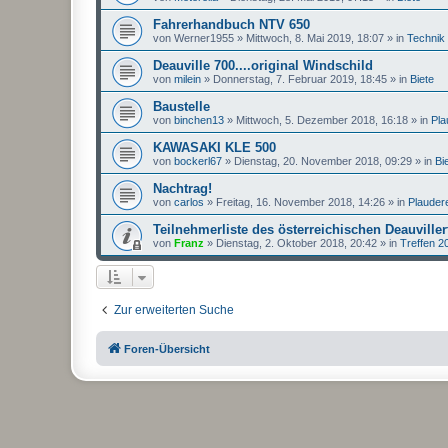
Fahrerhandbuch NTV 650
von
Werner1955
»
Mittwoch, 8. Mai 2019, 18:07
» in
Technik
Deauville 700....original Windschild
von
milein
»
Donnerstag, 7. Februar 2019, 18:45
» in
Biete
Baustelle
von
binchen13
»
Mittwoch, 5. Dezember 2018, 16:18
» in
Pla
KAWASAKI KLE 500
von
bockerl67
»
Dienstag, 20. November 2018, 09:29
» in
Bi
Nachtrag!
von
carlos
»
Freitag, 16. November 2018, 14:26
» in
Plauder
Teilnehmerliste des österreichischen Deauviller
von
Franz
»
Dienstag, 2. Oktober 2018, 20:42
» in
Treffen 2
Zur erweiterten Suche
Foren-Übersicht