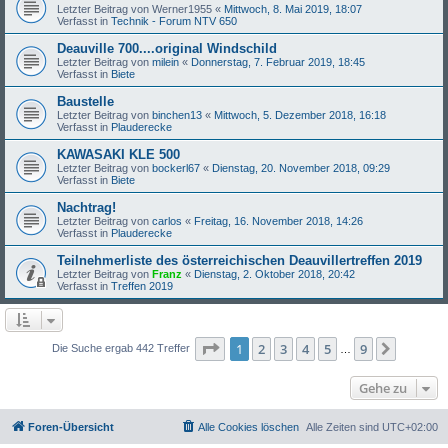
Letzter Beitrag von
Werner1955
«
Mittwoch, 8. Mai 2019, 18:07
Verfasst in
Technik - Forum NTV 650
Deauville 700....original Windschild
Letzter Beitrag von
milein
«
Donnerstag, 7. Februar 2019, 18:45
Verfasst in
Biete
Baustelle
Letzter Beitrag von
binchen13
«
Mittwoch, 5. Dezember 2018, 16:18
Verfasst in
Plauderecke
KAWASAKI KLE 500
Letzter Beitrag von
bockerl67
«
Dienstag, 20. November 2018, 09:29
Verfasst in
Biete
Nachtrag!
Letzter Beitrag von
carlos
«
Freitag, 16. November 2018, 14:26
Verfasst in
Plauderecke
Teilnehmerliste des österreichischen Deauvillertreffen 2019
Letzter Beitrag von
Franz
«
Dienstag, 2. Oktober 2018, 20:42
Verfasst in
Treffen 2019
Seite
1
von
9
1
2
3
4
5
9
Nächst
Die Suche ergab 442 Treffer
…
Gehe zu
Foren-Übersicht
Alle Cookies löschen
Alle Zeiten sind
UTC+02:00