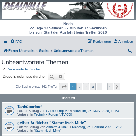
Noch
22 Tage 12 Stunden 32 Minuten 37 Sekunden
bis zum Start der Ausfahrt beim Treffen 2026
FAQ
Registrieren
Anmelden
S
Foren-Übersicht
Suche
Unbeantwortete Themen
u
Unbeantwortete Themen
c
Zur erweiterten Suche
h
Suche
Erweiterte Suche
e
Seite
1
von
9
1
2
3
4
5
9
Nächst
Die Suche ergab 442 Treffer
…
Themen
Tanküberlauf
Letzter Beitrag von
Guellepumpe62
«
Mittwoch, 25. März 2026, 19:53
Verfasst in
Technik - Forum NTV 650
gelber Aufkleber "Stammtisch Mitte"
Letzter Beitrag von
Annette & Maxl
«
Dienstag, 24. Februar 2026, 12:53
Verfasst in
"Stammtisch Mitte"