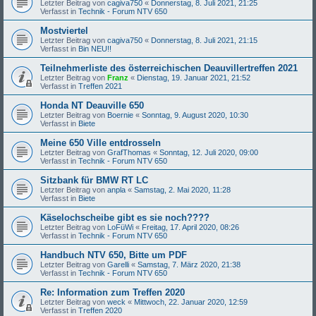
Letzter Beitrag von
cagiva750
«
Donnerstag, 8. Juli 2021, 21:25
Verfasst in
Technik - Forum NTV 650
Mostviertel
Letzter Beitrag von
cagiva750
«
Donnerstag, 8. Juli 2021, 21:15
Verfasst in
Bin NEU!!
Teilnehmerliste des österreichischen Deauvillertreffen 2021
Letzter Beitrag von
Franz
«
Dienstag, 19. Januar 2021, 21:52
Verfasst in
Treffen 2021
Honda NT Deauville 650
Letzter Beitrag von
Boernie
«
Sonntag, 9. August 2020, 10:30
Verfasst in
Biete
Meine 650 Ville entdrosseln
Letzter Beitrag von
GrafThomas
«
Sonntag, 12. Juli 2020, 09:00
Verfasst in
Technik - Forum NTV 650
Sitzbank für BMW RT LC
Letzter Beitrag von
anpla
«
Samstag, 2. Mai 2020, 11:28
Verfasst in
Biete
Käselochscheibe gibt es sie noch????
Letzter Beitrag von
LoFüWi
«
Freitag, 17. April 2020, 08:26
Verfasst in
Technik - Forum NTV 650
Handbuch NTV 650, Bitte um PDF
Letzter Beitrag von
Garelli
«
Samstag, 7. März 2020, 21:38
Verfasst in
Technik - Forum NTV 650
Re: Information zum Treffen 2020
Letzter Beitrag von
weck
«
Mittwoch, 22. Januar 2020, 12:59
Verfasst in
Treffen 2020