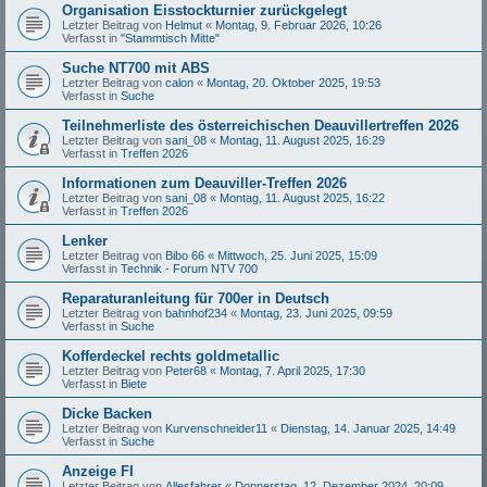
Organisation Eisstockturnier zurückgelegt
Letzter Beitrag von
Helmut
«
Montag, 9. Februar 2026, 10:26
Verfasst in
"Stammtisch Mitte"
Suche NT700 mit ABS
Letzter Beitrag von
calon
«
Montag, 20. Oktober 2025, 19:53
Verfasst in
Suche
Teilnehmerliste des österreichischen Deauvillertreffen 2026
Letzter Beitrag von
sani_08
«
Montag, 11. August 2025, 16:29
Verfasst in
Treffen 2026
Informationen zum Deauviller-Treffen 2026
Letzter Beitrag von
sani_08
«
Montag, 11. August 2025, 16:22
Verfasst in
Treffen 2026
Lenker
Letzter Beitrag von
Bibo 66
«
Mittwoch, 25. Juni 2025, 15:09
Verfasst in
Technik - Forum NTV 700
Reparaturanleitung für 700er in Deutsch
Letzter Beitrag von
bahnhof234
«
Montag, 23. Juni 2025, 09:59
Verfasst in
Suche
Kofferdeckel rechts goldmetallic
Letzter Beitrag von
Peter68
«
Montag, 7. April 2025, 17:30
Verfasst in
Biete
Dicke Backen
Letzter Beitrag von
Kurvenschneider11
«
Dienstag, 14. Januar 2025, 14:49
Verfasst in
Suche
Anzeige FI
Letzter Beitrag von
Allesfahrer
«
Donnerstag, 12. Dezember 2024, 20:09