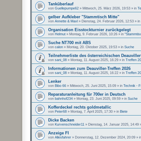
Tanküberlauf
von
Guellepumpe62
»
Mittwoch, 25. März 2026, 19:53
» in
Te
gelber Aufkleber "Stammtisch Mitte"
von
Annette & Maxl
»
Dienstag, 24. Februar 2026, 12:53
» in
Organisation Eisstockturnier zurückgelegt
von
Helmut
»
Montag, 9. Februar 2026, 10:26
» in
"Stammtisc
Suche NT700 mit ABS
von
calon
»
Montag, 20. Oktober 2025, 19:53
» in
Suche
Teilnehmerliste des österreichischen Deauviller
von
sani_08
»
Montag, 11. August 2025, 16:29
» in
Treffen 2
Informationen zum Deauviller-Treffen 2026
von
sani_08
»
Montag, 11. August 2025, 16:22
» in
Treffen 2
Lenker
von
Bibo 66
»
Mittwoch, 25. Juni 2025, 15:09
» in
Technik - 
Reparaturanleitung für 700er in Deutsch
von
bahnhof234
»
Montag, 23. Juni 2025, 09:59
» in
Suche
Kofferdeckel rechts goldmetallic
von
Peter68
»
Montag, 7. April 2025, 17:30
» in
Biete
Dicke Backen
von
Kurvenschneider11
»
Dienstag, 14. Januar 2025, 14:49
»
Anzeige FI
von
Allesfahrer
»
Donnerstag, 12. Dezember 2024, 20:09
» i