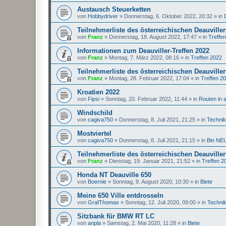
Austausch Steuerketten
von
Hobbydriver
»
Donnerstag, 6. Oktober 2022, 20:32
» in
Teilnehmerliste des österreichischen Deauviller
von
Franz
»
Donnerstag, 18. August 2022, 17:47
» in
Treffe
Informationen zum Deauviller-Treffen 2022
von
Franz
»
Montag, 7. März 2022, 08:16
» in
Treffen 2022
Teilnehmerliste des österreichischen Deauviller
von
Franz
»
Montag, 28. Februar 2022, 17:04
» in
Treffen 2
Kroatien 2022
von
Fipsi
»
Sonntag, 20. Februar 2022, 11:44
» in
Routen in 
Windschild
von
cagiva750
»
Donnerstag, 8. Juli 2021, 21:25
» in
Techni
Mostviertel
von
cagiva750
»
Donnerstag, 8. Juli 2021, 21:15
» in
Bin NEU
Teilnehmerliste des österreichischen Deauviller
von
Franz
»
Dienstag, 19. Januar 2021, 21:52
» in
Treffen 2
Honda NT Deauville 650
von
Boernie
»
Sonntag, 9. August 2020, 10:30
» in
Biete
Meine 650 Ville entdrosseln
von
GrafThomas
»
Sonntag, 12. Juli 2020, 09:00
» in
Techni
Sitzbank für BMW RT LC
von
anpla
»
Samstag, 2. Mai 2020, 11:28
» in
Biete