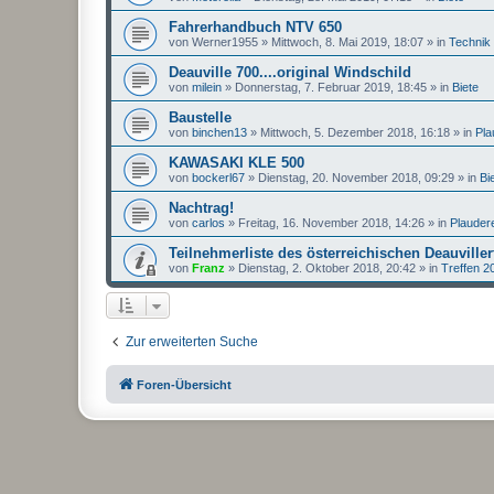
Fahrerhandbuch NTV 650
von
Werner1955
»
Mittwoch, 8. Mai 2019, 18:07
» in
Technik
Deauville 700....original Windschild
von
milein
»
Donnerstag, 7. Februar 2019, 18:45
» in
Biete
Baustelle
von
binchen13
»
Mittwoch, 5. Dezember 2018, 16:18
» in
Pla
KAWASAKI KLE 500
von
bockerl67
»
Dienstag, 20. November 2018, 09:29
» in
Bi
Nachtrag!
von
carlos
»
Freitag, 16. November 2018, 14:26
» in
Plauder
Teilnehmerliste des österreichischen Deauviller
von
Franz
»
Dienstag, 2. Oktober 2018, 20:42
» in
Treffen 2
Zur erweiterten Suche
Foren-Übersicht