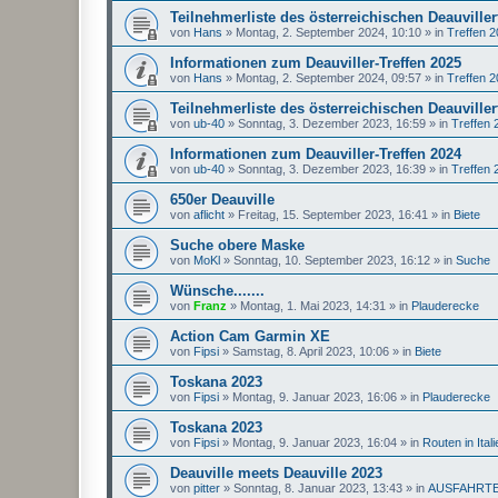
Teilnehmerliste des österreichischen Deauviller
von
Hans
»
Montag, 2. September 2024, 10:10
» in
Treffen 
Informationen zum Deauviller-Treffen 2025
von
Hans
»
Montag, 2. September 2024, 09:57
» in
Treffen 
Teilnehmerliste des österreichischen Deauviller
von
ub-40
»
Sonntag, 3. Dezember 2023, 16:59
» in
Treffen 
Informationen zum Deauviller-Treffen 2024
von
ub-40
»
Sonntag, 3. Dezember 2023, 16:39
» in
Treffen 
650er Deauville
von
aflicht
»
Freitag, 15. September 2023, 16:41
» in
Biete
Suche obere Maske
von
MoKl
»
Sonntag, 10. September 2023, 16:12
» in
Suche
Wünsche.......
von
Franz
»
Montag, 1. Mai 2023, 14:31
» in
Plauderecke
Action Cam Garmin XE
von
Fipsi
»
Samstag, 8. April 2023, 10:06
» in
Biete
Toskana 2023
von
Fipsi
»
Montag, 9. Januar 2023, 16:06
» in
Plauderecke
Toskana 2023
von
Fipsi
»
Montag, 9. Januar 2023, 16:04
» in
Routen in Itali
Deauville meets Deauville 2023
von
pitter
»
Sonntag, 8. Januar 2023, 13:43
» in
AUSFAHRT