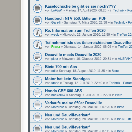
Käselochscheibe gibt es sie noch????
von
LoFüWi
»
Freitag, 17. April 2020, 08:26
» in
Technik - F
Handbuch NTV 650, Bitte um PDF
von
Garelli
»
Samstag, 7. März 2020, 21:38
» in
Technik - F
Re: Information zum Treffen 2020
von
weck
»
Mittwoch, 22. Januar 2020, 12:59
» in
Treffen 20
Teilnehmerliste des österreichischen Deauviller
von
Franz
»
Dienstag, 14. Januar 2020, 08:09
» in
Treffen 2
Deauville meets Deauville 2020
von
pitter
»
Mittwoch, 16. Oktober 2019, 20:31
» in
AUSFAH
Biete 700 mit Abs
von
edi
»
Sonntag, 18. August 2019, 11:35
» in
Biete
Motor hat kein Standgas
von
stone
»
Freitag, 12. Juli 2019, 22:49
» in
Technik - Foru
Honda CBF 600 ABS
von
bockerl67
»
Sonntag, 7. Juli 2019, 21:22
» in
Biete
Verkaufe meine 650er Deauville
von
Motorella
»
Dienstag, 28. Mai 2019, 07:20
» in
Biete
Neu und Deuvilleverkauf
von
Motorella
»
Dienstag, 28. Mai 2019, 07:15
» in
Bin NEU!!
Neu und Deuvilleverkauf
von
Motorella
»
Dienstag, 28. Mai 2019, 07:15
» in
Biete