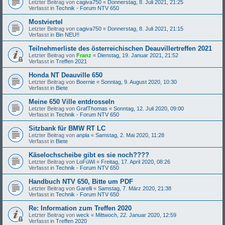
Letzter Beitrag von
cagiva750
«
Donnerstag, 8. Juli 2021, 21:25
Verfasst in
Technik - Forum NTV 650
Mostviertel
Letzter Beitrag von
cagiva750
«
Donnerstag, 8. Juli 2021, 21:15
Verfasst in
Bin NEU!!
Teilnehmerliste des österreichischen Deauvillertreffen 2021
Letzter Beitrag von
Franz
«
Dienstag, 19. Januar 2021, 21:52
Verfasst in
Treffen 2021
Honda NT Deauville 650
Letzter Beitrag von
Boernie
«
Sonntag, 9. August 2020, 10:30
Verfasst in
Biete
Meine 650 Ville entdrosseln
Letzter Beitrag von
GrafThomas
«
Sonntag, 12. Juli 2020, 09:00
Verfasst in
Technik - Forum NTV 650
Sitzbank für BMW RT LC
Letzter Beitrag von
anpla
«
Samstag, 2. Mai 2020, 11:28
Verfasst in
Biete
Käselochscheibe gibt es sie noch????
Letzter Beitrag von
LoFüWi
«
Freitag, 17. April 2020, 08:26
Verfasst in
Technik - Forum NTV 650
Handbuch NTV 650, Bitte um PDF
Letzter Beitrag von
Garelli
«
Samstag, 7. März 2020, 21:38
Verfasst in
Technik - Forum NTV 650
Re: Information zum Treffen 2020
Letzter Beitrag von
weck
«
Mittwoch, 22. Januar 2020, 12:59
Verfasst in
Treffen 2020