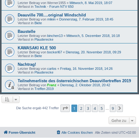
Letzter Beitrag von
Werner1955
«
Mittwoch, 8. Mai 2019, 18:07
Verfasst in
Technik - Forum NTV 650
Deauville 700....original Windschild
Letzter Beitrag von
milein
«
Donnerstag, 7. Februar 2019, 18:45
Verfasst in
Biete
Baustelle
Letzter Beitrag von
binchen13
«
Mittwoch, 5. Dezember 2018, 16:18
Verfasst in
Plauderecke
KAWASAKI KLE 500
Letzter Beitrag von
bockerl67
«
Dienstag, 20. November 2018, 09:29
Verfasst in
Biete
Nachtrag!
Letzter Beitrag von
carlos
«
Freitag, 16. November 2018, 14:26
Verfasst in
Plauderecke
Teilnehmerliste des österreichischen Deauvillertreffen 2019
Letzter Beitrag von
Franz
«
Dienstag, 2. Oktober 2018, 20:42
Verfasst in
Treffen 2019
Seite
1
von
9
1
2
3
4
5
9
Nächst
Die Suche ergab 442 Treffer
…
Gehe zu
Foren-Übersicht
Alle Cookies löschen
Alle Zeiten sind
UTC+02:00