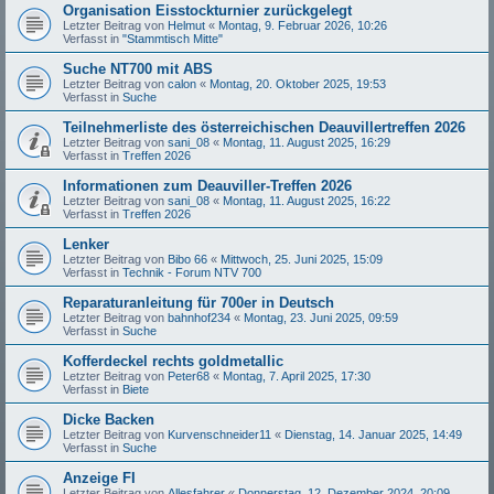
Organisation Eisstockturnier zurückgelegt
Letzter Beitrag von
Helmut
«
Montag, 9. Februar 2026, 10:26
Verfasst in
"Stammtisch Mitte"
Suche NT700 mit ABS
Letzter Beitrag von
calon
«
Montag, 20. Oktober 2025, 19:53
Verfasst in
Suche
Teilnehmerliste des österreichischen Deauvillertreffen 2026
Letzter Beitrag von
sani_08
«
Montag, 11. August 2025, 16:29
Verfasst in
Treffen 2026
Informationen zum Deauviller-Treffen 2026
Letzter Beitrag von
sani_08
«
Montag, 11. August 2025, 16:22
Verfasst in
Treffen 2026
Lenker
Letzter Beitrag von
Bibo 66
«
Mittwoch, 25. Juni 2025, 15:09
Verfasst in
Technik - Forum NTV 700
Reparaturanleitung für 700er in Deutsch
Letzter Beitrag von
bahnhof234
«
Montag, 23. Juni 2025, 09:59
Verfasst in
Suche
Kofferdeckel rechts goldmetallic
Letzter Beitrag von
Peter68
«
Montag, 7. April 2025, 17:30
Verfasst in
Biete
Dicke Backen
Letzter Beitrag von
Kurvenschneider11
«
Dienstag, 14. Januar 2025, 14:49
Verfasst in
Suche
Anzeige FI
Letzter Beitrag von
Allesfahrer
«
Donnerstag, 12. Dezember 2024, 20:09