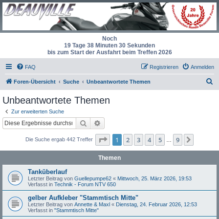
Noch
19 Tage 38 Minuten 30 Sekunden
bis zum Start der Ausfahrt beim Treffen 2026
FAQ
Registrieren
Anmelden
S
Foren-Übersicht
Suche
Unbeantwortete Themen
u
Unbeantwortete Themen
c
Zur erweiterten Suche
h
Suche
Erweiterte Suche
e
Seite
1
von
9
1
2
3
4
5
9
Nächst
Die Suche ergab 442 Treffer
…
Themen
Tanküberlauf
Letzter Beitrag von
Guellepumpe62
«
Mittwoch, 25. März 2026, 19:53
Verfasst in
Technik - Forum NTV 650
gelber Aufkleber "Stammtisch Mitte"
Letzter Beitrag von
Annette & Maxl
«
Dienstag, 24. Februar 2026, 12:53
Verfasst in
"Stammtisch Mitte"