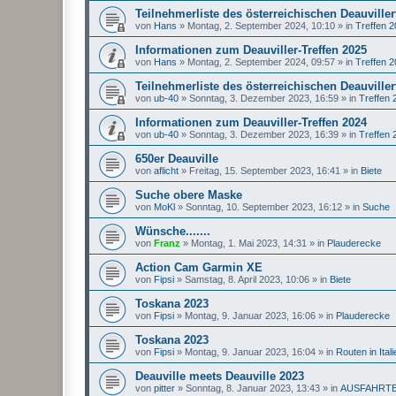
Teilnehmerliste des österreichischen Deauviller
von
Hans
»
Montag, 2. September 2024, 10:10
» in
Treffen 
Informationen zum Deauviller-Treffen 2025
von
Hans
»
Montag, 2. September 2024, 09:57
» in
Treffen 
Teilnehmerliste des österreichischen Deauviller
von
ub-40
»
Sonntag, 3. Dezember 2023, 16:59
» in
Treffen 
Informationen zum Deauviller-Treffen 2024
von
ub-40
»
Sonntag, 3. Dezember 2023, 16:39
» in
Treffen 
650er Deauville
von
aflicht
»
Freitag, 15. September 2023, 16:41
» in
Biete
Suche obere Maske
von
MoKl
»
Sonntag, 10. September 2023, 16:12
» in
Suche
Wünsche.......
von
Franz
»
Montag, 1. Mai 2023, 14:31
» in
Plauderecke
Action Cam Garmin XE
von
Fipsi
»
Samstag, 8. April 2023, 10:06
» in
Biete
Toskana 2023
von
Fipsi
»
Montag, 9. Januar 2023, 16:06
» in
Plauderecke
Toskana 2023
von
Fipsi
»
Montag, 9. Januar 2023, 16:04
» in
Routen in Itali
Deauville meets Deauville 2023
von
pitter
»
Sonntag, 8. Januar 2023, 13:43
» in
AUSFAHRT