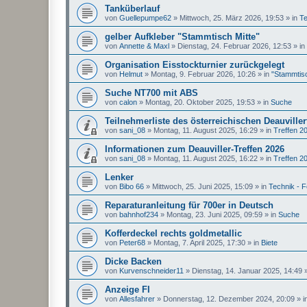
Tanküberlauf
von
Guellepumpe62
»
Mittwoch, 25. März 2026, 19:53
» in
Te
gelber Aufkleber "Stammtisch Mitte"
von
Annette & Maxl
»
Dienstag, 24. Februar 2026, 12:53
» in
Organisation Eisstockturnier zurückgelegt
von
Helmut
»
Montag, 9. Februar 2026, 10:26
» in
"Stammtisc
Suche NT700 mit ABS
von
calon
»
Montag, 20. Oktober 2025, 19:53
» in
Suche
Teilnehmerliste des österreichischen Deauviller
von
sani_08
»
Montag, 11. August 2025, 16:29
» in
Treffen 2
Informationen zum Deauviller-Treffen 2026
von
sani_08
»
Montag, 11. August 2025, 16:22
» in
Treffen 2
Lenker
von
Bibo 66
»
Mittwoch, 25. Juni 2025, 15:09
» in
Technik - 
Reparaturanleitung für 700er in Deutsch
von
bahnhof234
»
Montag, 23. Juni 2025, 09:59
» in
Suche
Kofferdeckel rechts goldmetallic
von
Peter68
»
Montag, 7. April 2025, 17:30
» in
Biete
Dicke Backen
von
Kurvenschneider11
»
Dienstag, 14. Januar 2025, 14:49
»
Anzeige FI
von
Allesfahrer
»
Donnerstag, 12. Dezember 2024, 20:09
» i