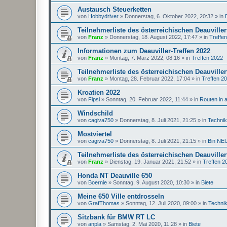
Austausch Steuerketten
von
Hobbydriver
»
Donnerstag, 6. Oktober 2022, 20:32
» in
Teilnehmerliste des österreichischen Deauviller
von
Franz
»
Donnerstag, 18. August 2022, 17:47
» in
Treffe
Informationen zum Deauviller-Treffen 2022
von
Franz
»
Montag, 7. März 2022, 08:16
» in
Treffen 2022
Teilnehmerliste des österreichischen Deauviller
von
Franz
»
Montag, 28. Februar 2022, 17:04
» in
Treffen 2
Kroatien 2022
von
Fipsi
»
Sonntag, 20. Februar 2022, 11:44
» in
Routen in 
Windschild
von
cagiva750
»
Donnerstag, 8. Juli 2021, 21:25
» in
Techni
Mostviertel
von
cagiva750
»
Donnerstag, 8. Juli 2021, 21:15
» in
Bin NEU
Teilnehmerliste des österreichischen Deauviller
von
Franz
»
Dienstag, 19. Januar 2021, 21:52
» in
Treffen 2
Honda NT Deauville 650
von
Boernie
»
Sonntag, 9. August 2020, 10:30
» in
Biete
Meine 650 Ville entdrosseln
von
GrafThomas
»
Sonntag, 12. Juli 2020, 09:00
» in
Techni
Sitzbank für BMW RT LC
von
anpla
»
Samstag, 2. Mai 2020, 11:28
» in
Biete