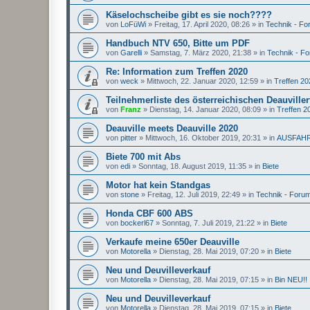
Käselochscheibe gibt es sie noch????
von
LoFüWi
»
Freitag, 17. April 2020, 08:26
» in
Technik - F
Handbuch NTV 650, Bitte um PDF
von
Garelli
»
Samstag, 7. März 2020, 21:38
» in
Technik - F
Re: Information zum Treffen 2020
von
weck
»
Mittwoch, 22. Januar 2020, 12:59
» in
Treffen 20
Teilnehmerliste des österreichischen Deauviller
von
Franz
»
Dienstag, 14. Januar 2020, 08:09
» in
Treffen 2
Deauville meets Deauville 2020
von
pitter
»
Mittwoch, 16. Oktober 2019, 20:31
» in
AUSFAH
Biete 700 mit Abs
von
edi
»
Sonntag, 18. August 2019, 11:35
» in
Biete
Motor hat kein Standgas
von
stone
»
Freitag, 12. Juli 2019, 22:49
» in
Technik - Foru
Honda CBF 600 ABS
von
bockerl67
»
Sonntag, 7. Juli 2019, 21:22
» in
Biete
Verkaufe meine 650er Deauville
von
Motorella
»
Dienstag, 28. Mai 2019, 07:20
» in
Biete
Neu und Deuvilleverkauf
von
Motorella
»
Dienstag, 28. Mai 2019, 07:15
» in
Bin NEU!!
Neu und Deuvilleverkauf
von
Motorella
»
Dienstag, 28. Mai 2019, 07:15
» in
Biete