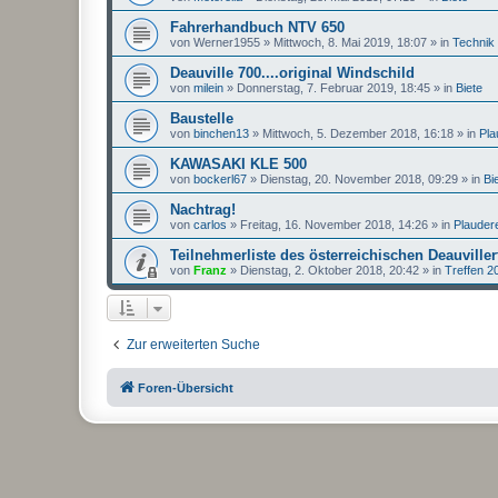
Fahrerhandbuch NTV 650
von
Werner1955
»
Mittwoch, 8. Mai 2019, 18:07
» in
Technik
Deauville 700....original Windschild
von
milein
»
Donnerstag, 7. Februar 2019, 18:45
» in
Biete
Baustelle
von
binchen13
»
Mittwoch, 5. Dezember 2018, 16:18
» in
Pla
KAWASAKI KLE 500
von
bockerl67
»
Dienstag, 20. November 2018, 09:29
» in
Bi
Nachtrag!
von
carlos
»
Freitag, 16. November 2018, 14:26
» in
Plauder
Teilnehmerliste des österreichischen Deauviller
von
Franz
»
Dienstag, 2. Oktober 2018, 20:42
» in
Treffen 2
Zur erweiterten Suche
Foren-Übersicht