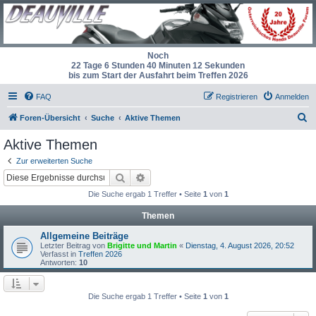
Noch
22 Tage 6 Stunden 40 Minuten 12 Sekunden
bis zum Start der Ausfahrt beim Treffen 2026
FAQ
Registrieren
Anmelden
S
Foren-Übersicht
Suche
Aktive Themen
u
Aktive Themen
c
Zur erweiterten Suche
h
Suche
Erweiterte Suche
e
Die Suche ergab 1 Treffer • Seite
1
von
1
Themen
Allgemeine Beiträge
Letzter Beitrag von
Brigitte und Martin
«
Dienstag, 4. August 2026, 20:52
Verfasst in
Treffen 2026
Antworten:
10
Die Suche ergab 1 Treffer • Seite
1
von
1