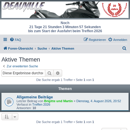
Noch
21 Tage 21 Stunden 3 Minuten 57 Sekunden
bis zum Start der Ausfahrt beim Treffen 2026
FAQ
Registrieren
Anmelden
S
Foren-Übersicht
Suche
Aktive Themen
u
Aktive Themen
c
Zur erweiterten Suche
h
Suche
Erweiterte Suche
e
Die Suche ergab 1 Treffer • Seite
1
von
1
Themen
Allgemeine Beiträge
Letzter Beitrag von
Brigitte und Martin
«
Dienstag, 4. August 2026, 20:52
Verfasst in
Treffen 2026
Antworten:
10
Die Suche ergab 1 Treffer • Seite
1
von
1