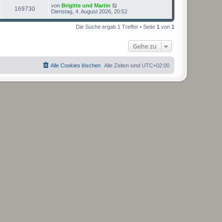
L
von
Brigitte und Martin
Z
169730
e
Dienstag, 4. August 2026, 20:52
t
u
z
Die Suche ergab 1 Treffer • Seite
1
von
1
t
g
e
r
Gehe zu
r
B
e
i
i
t
Alle Cookies löschen
Alle Zeiten sind
UTC+02:00
r
f
a
g
f
e