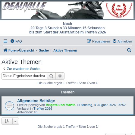
Noch
20 Tage 3 Stunden 33 Minuten 15 Sekunden
bis zum Start der Ausfahrt beim Treffen 2026
FAQ
Registrieren
Anmelden
S
Foren-Übersicht
Suche
Aktive Themen
u
Aktive Themen
c
Zur erweiterten Suche
h
Suche
Erweiterte Suche
e
Die Suche ergab 1 Treffer • Seite
1
von
1
Themen
Allgemeine Beiträge
Letzter Beitrag von
Brigitte und Martin
«
Dienstag, 4. August 2026, 20:52
Verfasst in
Treffen 2026
Antworten:
10
Die Suche ergab 1 Treffer • Seite
1
von
1