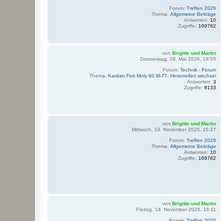
Forum:
Treffen 2026
Thema:
Allgemeine Beiträge
Antworten:
10
Zugriffe:
169782
von
Brigitte und Martin
Donnerstag, 28. Mai 2026, 18:55
Forum:
Technik - Forum
Thema:
Kardan Fett Moly 60 M-77, Hinterreifen wechsel
Antworten:
3
Zugriffe:
8133
von
Brigitte und Martin
Mittwoch, 19. November 2025, 15:27
Forum:
Treffen 2026
Thema:
Allgemeine Beiträge
Antworten:
10
Zugriffe:
169782
von
Brigitte und Martin
Freitag, 14. November 2025, 16:11
Forum:
Treffen 2026