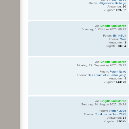
Thema:
Allgemeine Beiträge
Antworten:
10
Zugriffe:
169782
von
Brigitte und Martin
Sonntag, 5. Oktober 2025, 08:23
Forum:
Bin NEU!!
Thema:
Moin
Antworten:
3
Zugriffe:
18084
von
Brigitte und Martin
Montag, 29. September 2025, 20:23
Forum:
Forum-News
Thema:
Das Forum ist 20 Jahre jung!
Antworten:
4
Zugriffe:
143175
von
Brigitte und Martin
Sonntag, 24. August 2025, 20:39
Forum:
Treffen 2025
Thema:
Rund um die Tour 2025
Antworten:
14
Zugriffe:
586375