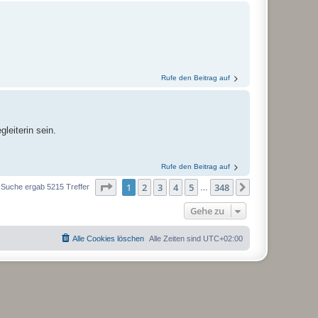
Rufe den Beitrag auf
gleiterin sein.
Rufe den Beitrag auf
Seite
1
von
348
1
2
3
4
5
348
Nächste
 Suche ergab 5215 Treffer
…
Gehe zu
Alle Cookies löschen
Alle Zeiten sind
UTC+02:00