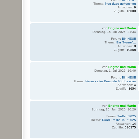
Thema:
Neu dazu gekommen
Antworten:
9
Zugriffe:
16000
von
Brigitte und Martin
Dienstag, 15. Juli 2025, 21:34
Forum:
Bin NEU!!
Thema:
Ein "Neuer"...
Antworten:
8
Zugriffe:
19868
von
Brigitte und Martin
Dienstag, 1. Juli 2025, 16:46
Forum:
Bin NEU!!
Thema:
Neuer - alter Deauville 650 Besitzer
Antworten:
4
Zugriffe:
8654
von
Brigitte und Martin
Sonntag, 15. Juni 2025, 10:26
Forum:
Treffen 2025
Thema:
Rund um die Tour 2025
Antworten:
14
Zugriffe:
586375