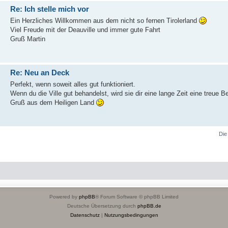
Re: Ich stelle mich vor
Ein Herzliches Willkommen aus dem nicht so fernen Tirolerland
Viel Freude mit der Deauville und immer gute Fahrt
Gruß Martin
Re: Neu an Deck
Perfekt, wenn soweit alles gut funktioniert.
Wenn du die Ville gut behandelst, wird sie dir eine lange Zeit eine treue Be
Gruß aus dem Heiligen Land
Die
Powered by
phpBB
® Forum Software © phpBB Limited
Deutsche Übersetzung durch
phpBB.de
Datenschutz
|
Nutzungsbedingungen