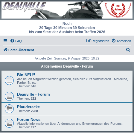
Noch
20 Tage 30 Minuten 39 Sekunden
bis zum Start der Ausfahrt beim Treffen 2026
FAQ
Registrieren
Anmelden
S
Foren-Übersicht
u
Aktuelle Zeit: Sonntag, 9. August 2026, 10:29
c
Allgemeines Deauville - Forum
h
Bin NEU!!
e
Alle neuen Mitglieder werden gebeten, sich hier kurz vorzustellen - Motorrad,
Farbe, Bj, etc.
Themen:
516
Deauville - Forum
Themen:
212
Plauderecke
Themen:
2288
Forum-News
Aktuelle Informationen über Änderungen und Erweiterungen des Forums.
Themen:
117