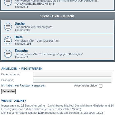
Hier werden Routen gepostet, die sich nicht in A/D/I/CH befinden !!!
FORUMSREGEL BEACHTEN !!!
Themen:
8
Suche - Biete - Tausche
Suche
Hier suchen Viller "Benötigtes".
Themen:
93
Biete
Hier bieten Viller "Überflüssiges" an.
Themen:
198
Tausche
Hier tauschen Viller "Überflüssiges" gegen "Benötigtes"
Themen:
2
ANMELDEN
•
REGISTRIEREN
Benutzername:
Passwort:
Ich habe mein Passwort vergessen
Angemeldet bleiben
WER IST ONLINE?
Insgesamt sind
15
Besucher online :: 1 sichtbares Mitglied, 0 unsichtbare Mitglieder und 14
Gäste (basierend auf den aktiven Besuchern der letzten Minute)
Der Besucherrekord liegt bei
1159
Besuchern, die am Sonntag, 3. Mai 2026, 15:16